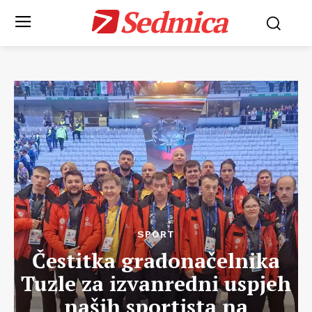
Sedmica
SPORT
Čestitka gradonačelnika
Tuzle za izvanredni uspjeh
naših sportista na