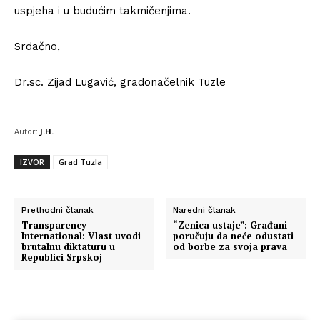
uspjeha i u budućim takmičenjima.
Srdačno,
Dr.sc. Zijad Lugavić, gradonačelnik Tuzle
Autor:
J.H.
IZVOR
Grad Tuzla
Prethodni članak
Naredni članak
Transparency
“Zenica ustaje”: Građani
International: Vlast uvodi
poručuju da neće odustati
brutalnu diktaturu u
od borbe za svoja prava
Republici Srpskoj