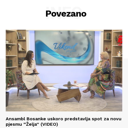
INFO
Povezano
Info
Ansambl Bosanke uskoro predstavlja spot za novu
pjesmu “Želja” (VIDEO)