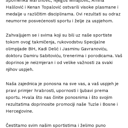
Spomenka Martinović, Njegoš Mihajlović, Amina
Halilović i Kenan Topalović ostvarili visoke plasmane i
medalje u različitim disciplinama. Ovi rezultati su odraz
neumorne posvećenosti sportu i želje za uspjehom.
Zahvaljujem se i svima koji su bili uz naše sportiste
tokom ovog takmičenja, rukovodstvu Specijalne
olimpijade BiH, Kadi Delić i Jasminu Gavranoviću,
doktoru Damiru Sabitoviću, trenerima i porodicama. Vaš
doprinos je neizmjeran i od velike važnosti za svaki
njihov uspjeh.
Naša zajednica je ponosna na sve vas, a vaš uspjeh je
pravi primjer hrabrosti, upornosti i ljubavi prema
sportu. Hvala što nas činite ponosnima i što svojim
rezultatima doprinosite promociji naše Tuzle i Bosne i
Hercegovine.
Čestitamo svim našim sportistima i želimo puno