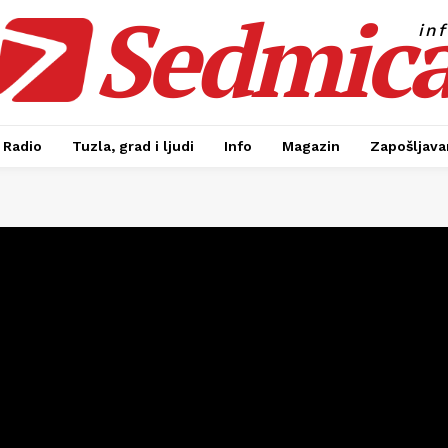
Sedmic
in
Radio
Tuzla, grad i ljudi
Info
Magazin
Zapošljavan