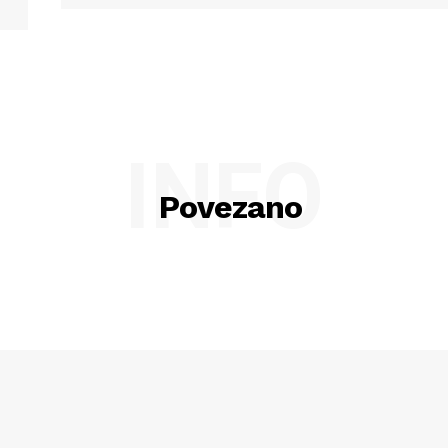
INFO
Povezano