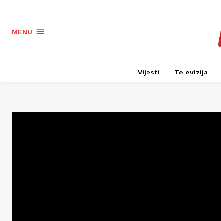
MENU
Vijesti
Televizija