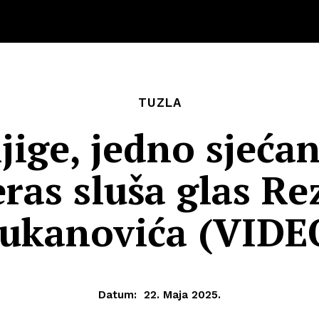
TUZLA
jige, jedno sjeća
eras sluša glas Re
ukanovića (VIDE
Datum:
22. Maja 2025.
Info