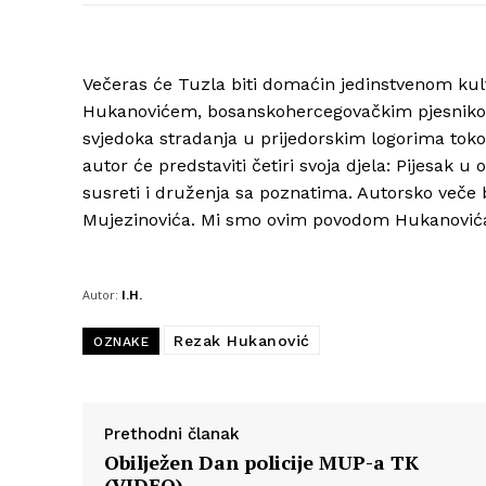
Večeras će Tuzla biti domaćin jedinstvenom ku
Hukanovićem, bosanskohercegovačkim pjesnikom,
svjedoka stradanja u prijedorskim logorima toko
autor će predstaviti četiri svoja djela: Pijesak u
susreti i druženja sa poznatima. Autorsko veče b
Mujezinovića. Mi smo ovim povodom Hukanovića 
Autor:
I.H.
Rezak Hukanović
OZNAKE
Prethodni članak
Obilježen Dan policije MUP-a TK
(VIDEO)