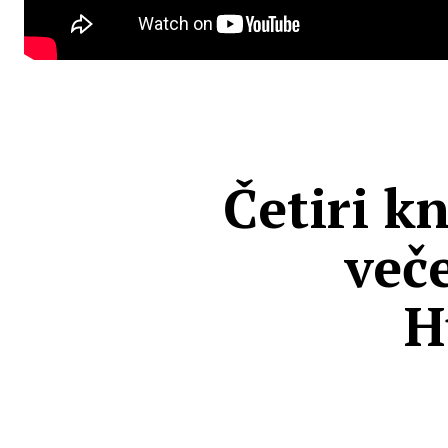
Četiri kn
več
H