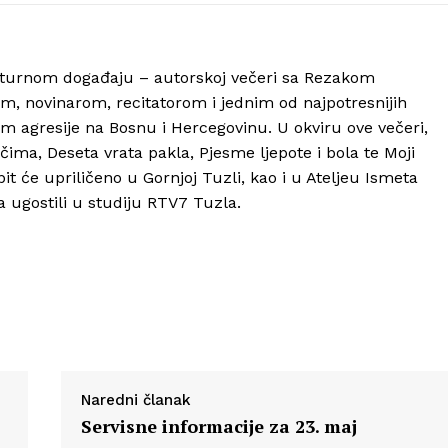
O nama
Kontakt
lturnom događaju – autorskoj večeri sa Rezakom
Impressum
 novinarom, recitatorom i jednim od najpotresnijih
m agresije na Bosnu i Hercegovinu. U okviru ove večeri,
 očima, Deseta vrata pakla, Pjesme ljepote i bola te Moji
it će upriličeno u Gornjoj Tuzli, kao i u Ateljeu Ismeta
ugostili u studiju RTV7 Tuzla.
Naredni članak
Servisne informacije za 23. maj