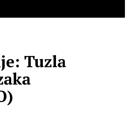
nje: Tuzla
zaka
O)