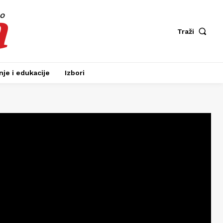
a
fo
Traži
je i edukacije
Izbori