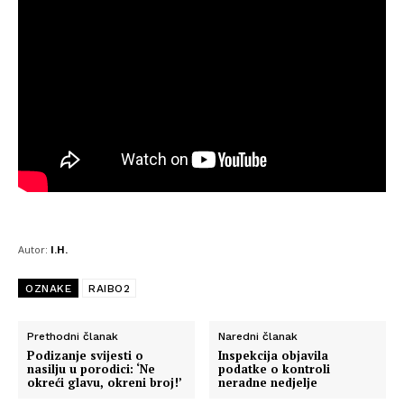
Info
O nama
Kontakt
Autor:
I.H.
Impressum
OZNAKE
RAIBO2
Prethodni članak
Naredni članak
Podizanje svijesti o
Inspekcija objavila
nasilju u porodici: ‘Ne
podatke o kontroli
okreći glavu, okreni broj!’
neradne nedjelje