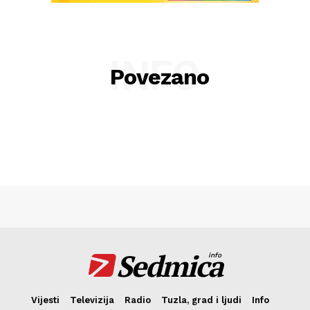
INFO
Povezano
Sedmica
info
Vijesti
Televizija
Radio
Tuzla, grad i ljudi
Info