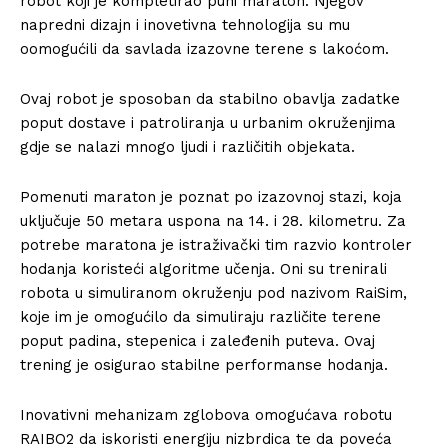
robot koji je kompletirao puni maraton. Njegov
napredni dizajn i inovetivna tehnologija su mu
oomogućili da savlada izazovne terene s lakoćom.
Ovaj robot je sposoban da stabilno obavlja zadatke
poput dostave i patroliranja u urbanim okruženjima
gdje se nalazi mnogo ljudi i različitih objekata.
Pomenuti maraton je poznat po izazovnoj stazi, koja
uključuje 50 metara uspona na 14. i 28. kilometru. Za
potrebe maratona je istraživački tim razvio kontroler
hodanja koristeći algoritme učenja. Oni su trenirali
robota u simuliranom okruženju pod nazivom RaiSim,
koje im je omogućilo da simuliraju različite terene
poput padina, stepenica i zaleđenih puteva. Ovaj
trening je osigurao stabilne performanse hodanja.
Inovativni mehanizam zglobova omogućava robotu
RAIBO2 da iskoristi energiju nizbrdica te da poveća