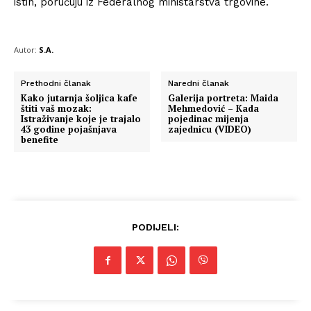
istih, poručuju iz Federalnog ministarstva trgovine.
Autor:
S.A.
Prethodni članak
Naredni članak
Kako jutarnja šoljica kafe
Galerija portreta: Maida
štiti vaš mozak:
Mehmedović – Kada
Istraživanje koje je trajalo
pojedinac mijenja
43 godine pojašnjava
zajednicu (VIDEO)
benefite
PODIJELI: