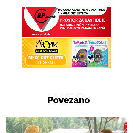
INFO
Povezano