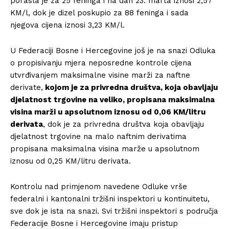
porasla je za 25 feninga i na dan 23. marta iznosi 2,57
KM/l, dok je dizel poskupio za 88 feninga i sada
njegova cijena iznosi 3,23 KM/l.
U Federaciji Bosne i Hercegovine još je na snazi Odluka
o propisivanju mjera neposredne kontrole cijena
utvrđivanjem maksimalne visine marži za naftne
derivate,
kojom je za privredna društva, koja obavljaju
djelatnost trgovine na veliko, propisana maksimalna
visina marži u apsolutnom iznosu od 0,06 KM/litru
derivata
, dok je za privredna društva koja obavljaju
djelatnost trgovine na malo naftnim derivatima
propisana maksimalna visina marže u apsolutnom
iznosu od 0,25 KM/litru derivata.
Kontrolu nad primjenom navedene Odluke vrše
federalni i kantonalni tržišni inspektori u kontinuitetu,
sve dok je ista na snazi. Svi tržišni inspektori s područja
Federacije Bosne i Hercegovine imaju pristup