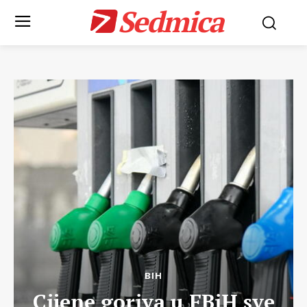
Sedmica
BIH
Cijene goriva u FBiH sve