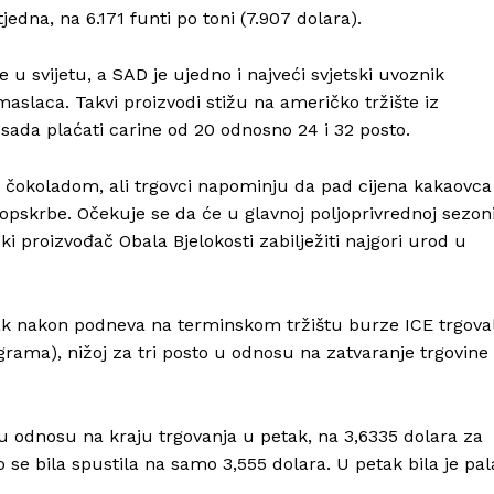
edna, na 6.171 funti po toni (7.907 dolara).
u svijetu, a SAD je ujedno i najveći svjetski uvoznik
slaca. Takvi proizvodi stižu na američko tržište iz
 sada plaćati carine od 20 odnosno 24 i 32 posto.
 čokoladom, ali trgovci napominju da pad cijena kakaovca
skrbe. Očekuje se da će u glavnoj poljoprivrednoj sezon
ski proizvođač Obala Bjelokosti zabilježiti najgori urod u
tak nakon podneva na terminskom tržištu burze ICE trgova
ograma), nižoj za tri posto u odnosu na zatvaranje trgovine
o u odnosu na kraju trgovanja u petak, na 3,6335 dolara za
se bila spustila na samo 3,555 dolara. U petak bila je pal
Info