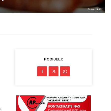
Foto: BHRT
PODIJELI:
u