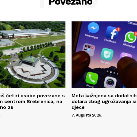
Povezano
oš četiri osobe povezane s
Meta kažnjena sa dodatnih
m centrom Srebrenica, na
dolara zbog ugrožavanja s
pno 26
djece
.
7. Augusta 2026.