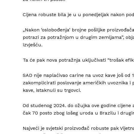
Cijena robuste bila je u u ponedjeljak nakon pod
„Nakon ‘oslobođenja’ brojne pošiljke proizvođač
potrazi za potražnjom u drugim zemljama”, obj
izvješću.
Ta će pak nova potražnja uključivati “trošak efik
SAD nije naplaćivao carine na uvoz kave još od 1
zakomplicirati poslovanje američkih uvoznika i
kave, istaknuli su trgovci.
Od studenog 2024. do ožujka ove godine cijene 
čak 70 posto zbog lošeg uroda u Brazilu i drug
Najveći je svjetski proizvođač robuste pak Vijet