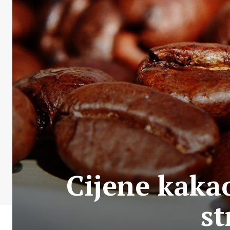
Cijene kakao
st