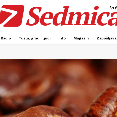
Sedmic
in
Radio
Tuzla, grad i ljudi
Info
Magazin
Zapošljavan