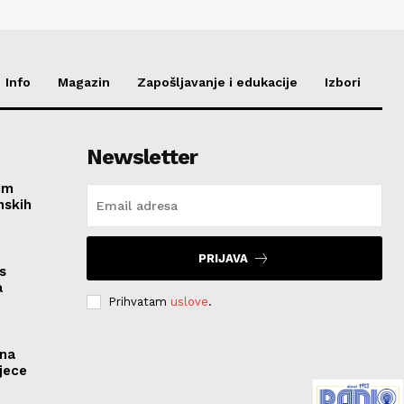
Info
Magazin
Zapošljavanje i edukacije
Izbori
Newsletter
im
nskih
PRIJAVA
s
a
Prihvatam
uslove
.
ona
jece