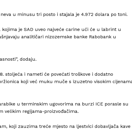
O nama
neva u minusu tri posto i stajala je 4.972 dolara po toni.
Kontakt
a kojima je SAD uveo najveće carine ući će u labrint u
Impressum
ašnjavaju analitičari nizozemske banke Rabobank u
asnosti”, dodaju.
8. stoljeća i nameti će povećati troškove i dodatno
 pržionica koji već muku muče s izuzetno visokim cijenam
arabike u terminskim ugovorima na burzi ICE porasle su
im velikim regijama-proizvođačima.
nam, koji zauzima treće mjesto na ljestvici dobavljača kave