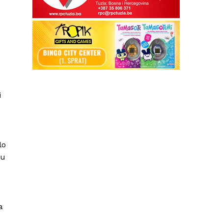
i
lo
 u
a