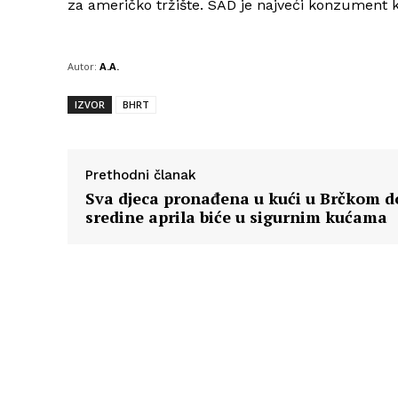
za američko tržište. SAD je najveći konzument k
Autor:
A.A.
IZVOR
BHRT
Prethodni članak
Sva djeca pronađena u kući u Brčkom d
sredine aprila biće u sigurnim kućama