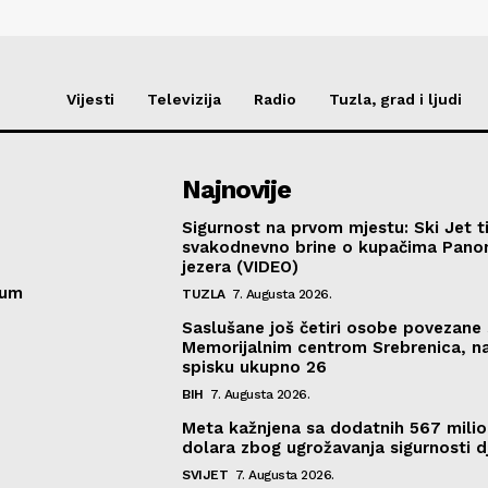
Vijesti
Televizija
Radio
Tuzla, grad i ljudi
Najnovije
Sigurnost na prvom mjestu: Ski Jet t
svakodnevno brine o kupačima Pano
jezera (VIDEO)
sum
TUZLA
7. Augusta 2026.
Saslušane još četiri osobe povezane 
Memorijalnim centrom Srebrenica, n
spisku ukupno 26
BIH
7. Augusta 2026.
Meta kažnjena sa dodatnih 567 mili
dolara zbog ugrožavanja sigurnosti d
SVIJET
7. Augusta 2026.