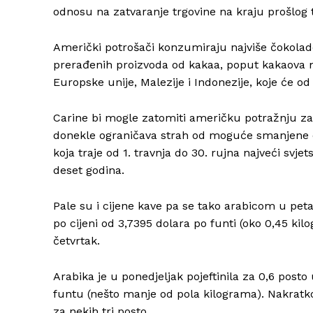
odnosu na zatvaranje trgovine na kraju prošlog tj
Američki potrošači konzumiraju najviše čokolade 
prerađenih proizvoda od kakaa, poput kakaova ma
Europske unije, Malezije i Indonezije, koje će od
Carine bi mogle zatomiti američku potražnju za
donekle ograničava strah od moguće smanjene op
koja traje od 1. travnja do 30. rujna najveći svjet
deset godina.
Pale su i cijene kave pa se tako arabicom u pe
po cijeni od 3,7395 dolara po funti (oko 0,45 kil
četvrtak.
Arabika je u ponedjeljak pojeftinila za 0,6 post
funtu (nešto manje od pola kilograma). Nakratko 
za nekih tri posto..