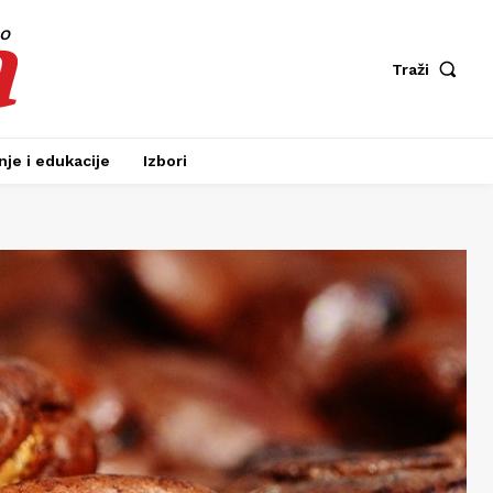
a
fo
Traži
je i edukacije
Izbori