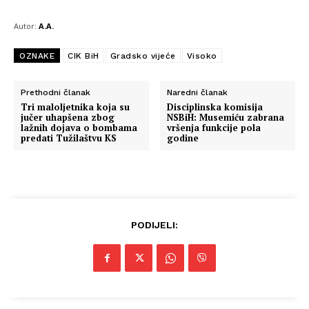
Autor:
A.A.
OZNAKE
CIK BiH
Gradsko vijeće
Visoko
Prethodni članak
Naredni članak
Tri maloljetnika koja su
Disciplinska komisija
jučer uhapšena zbog
NSBiH: Musemiću zabrana
lažnih dojava o bombama
vršenja funkcije pola
predati Tužilaštvu KS
godine
PODIJELI: