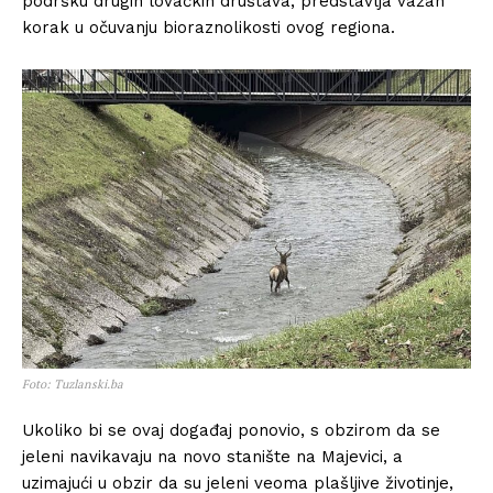
podršku drugih lovačkih društava, predstavlja važan
korak u očuvanju bioraznolikosti ovog regiona.
Foto: Tuzlanski.ba
Ukoliko bi se ovaj događaj ponovio, s obzirom da se
jeleni navikavaju na novo stanište na Majevici, a
uzimajući u obzir da su jeleni veoma plašljive životinje,