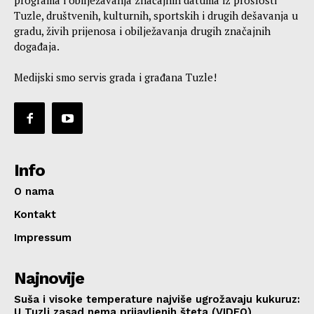
programa i obilježavanja značajnih datuma iz prošlosti
Tuzle, društvenih, kulturnih, sportskih i drugih dešavanja u
gradu, živih prijenosa i obilježavanja drugih značajnih
događaja.
Medijski smo servis grada i građana Tuzle!
Info
O nama
Kontakt
Impressum
Najnovije
Suša i visoke temperature najviše ugrožavaju kukuruz:
U Tuzli zasad nema prijavljenih šteta (VIDEO)