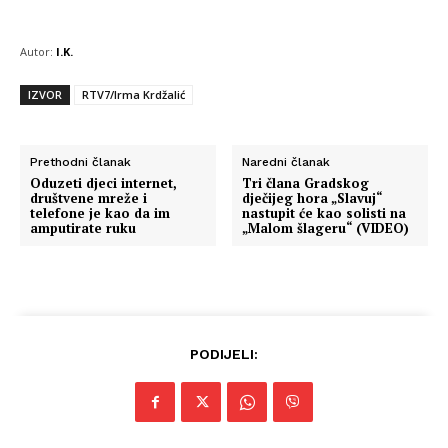
Autor:
I.K.
IZVOR
RTV7/Irma Krdžalić
Prethodni članak
Naredni članak
Oduzeti djeci internet,
Tri člana Gradskog
društvene mreže i
dječijeg hora „Slavuj“
telefone je kao da im
nastupit će kao solisti na
amputirate ruku
„Malom šlageru“ (VIDEO)
PODIJELI: