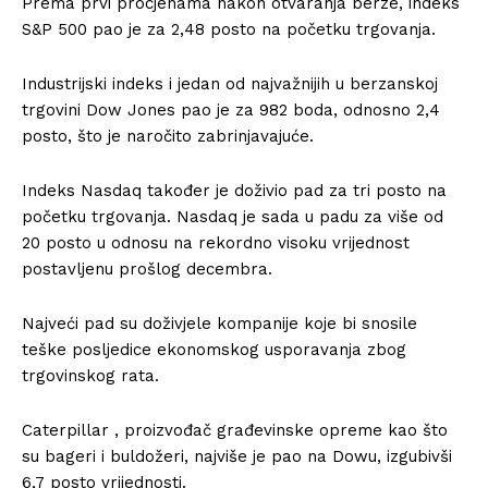
Prema prvi procjenama nakon otvaranja berze, indeks
S&P 500 pao je za 2,48 posto na početku trgovanja.
Industrijski indeks i jedan od najvažnijih u berzanskoj
trgovini Dow Jones pao je za 982 boda, odnosno 2,4
posto, što je naročito zabrinjavajuće.
Indeks Nasdaq također je doživio pad za tri posto na
početku trgovanja. Nasdaq je sada u padu za više od
20 posto u odnosu na rekordno visoku vrijednost
postavljenu prošlog decembra.
Najveći pad su doživjele kompanije koje bi snosile
teške posljedice ekonomskog usporavanja zbog
trgovinskog rata.
Caterpillar , proizvođač građevinske opreme kao što
su bageri i buldožeri, najviše je pao na Dowu, izgubivši
6,7 posto vrijednosti.