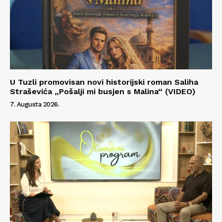
Info
O nama
Kontakt
U Tuzli promovisan novi historijski roman Saliha
Impressum
Straševića „Pošalji mi busjen s Malina“ (VIDEO)
7. Augusta 2026.