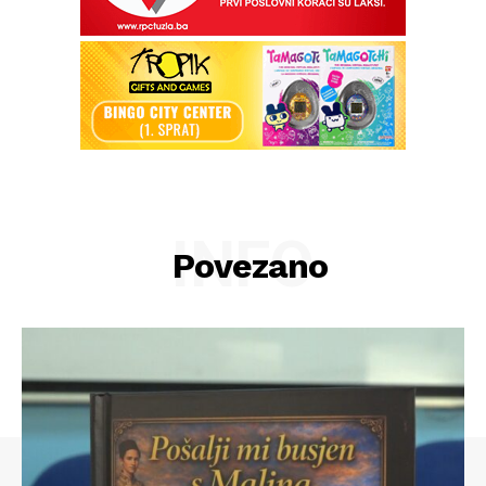
INFO
Povezano