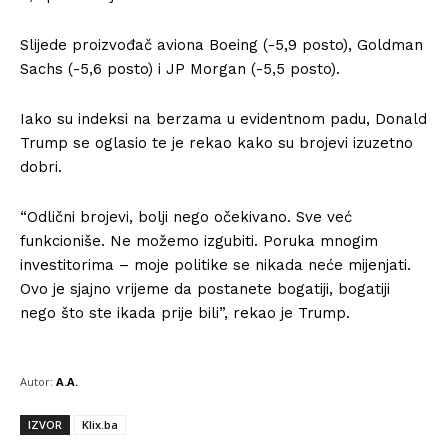
Slijede proizvođač aviona Boeing (-5,9 posto), Goldman
Sachs (-5,6 posto) i JP Morgan (-5,5 posto).
Iako su indeksi na berzama u evidentnom padu, Donald
Trump se oglasio te je rekao kako su brojevi izuzetno
dobri.
“Odlični brojevi, bolji nego očekivano. Sve već
funkcioniše. Ne možemo izgubiti. Poruka mnogim
investitorima – moje politike se nikada neće mijenjati.
Ovo je sjajno vrijeme da postanete bogatiji, bogatiji
nego što ste ikada prije bili”, rekao je Trump.
Autor:
A.A.
IZVOR
Klix.ba