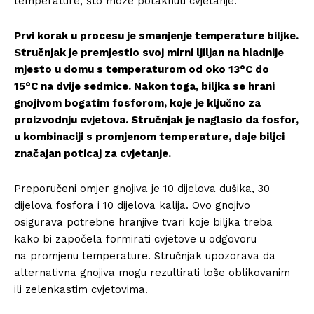
temperature, što može potaknuti cvjetanje.
Prvi korak u procesu je smanjenje temperature biljke.
Stručnjak je premjestio svoj mirni ljiljan na hladnije
mjesto u domu s temperaturom od oko 13°C do
15°C na dvije sedmice. Nakon toga, biljka se hrani
gnojivom bogatim fosforom, koje je ključno za
proizvodnju cvjetova. Stručnjak je naglasio da fosfor,
u kombinaciji s promjenom temperature, daje biljci
značajan poticaj za cvjetanje.
Preporučeni omjer gnojiva je 10 dijelova dušika, 30
dijelova fosfora i 10 dijelova kalija. Ovo gnojivo
osigurava potrebne hranjive tvari koje biljka treba
kako bi započela formirati cvjetove u odgovoru
na promjenu temperature. Stručnjak upozorava da
alternativna gnojiva mogu rezultirati loše oblikovanim
ili zelenkastim cvjetovima.