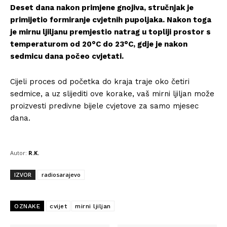
Deset dana nakon primjene gnojiva, stručnjak je
primijetio formiranje cvjetnih pupoljaka. Nakon toga
je mirnu ljiljanu premjestio natrag u topliji prostor s
temperaturom od 20°C do 23°C, gdje je nakon
sedmicu dana počeo cvjetati.
Cijeli proces od početka do kraja traje oko četiri
sedmice, a uz slijediti ove korake, vaš mirni ljiljan može
proizvesti predivne bijele cvjetove za samo mjesec
dana.
Autor:
R.K.
IZVOR
radiosarajevo
OZNAKE
cvijet
mirni ljiljan