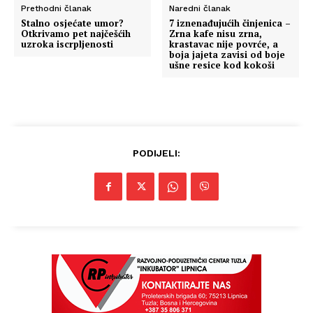
Prethodni članak
Naredni članak
Stalno osjećate umor?
7 iznenađujućih činjenica –
Otkrivamo pet najčešćih
Zrna kafe nisu zrna,
uzroka iscrpljenosti
krastavac nije povrće, a
boja jajeta zavisi od boje
ušne resice kod kokoši
PODIJELI:
Info
O nama
Kontakt