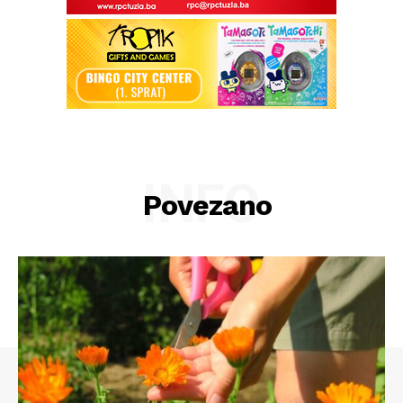
Impressum
INFO
Povezano