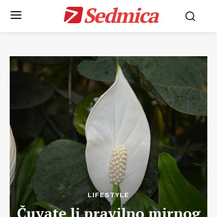
Sedmica
LIFESTYLE
Čuvate li pravilno mirnog