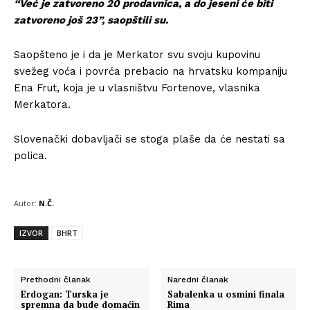
“Već je zatvoreno 20 prodavnica, a do jeseni će biti
zatvoreno još 23”, saopštili su.
Saopšteno je i da je Merkator svu svoju kupovinu
svežeg voća i povrća prebacio na hrvatsku kompaniju
Ena Frut, koja je u vlasništvu Fortenove, vlasnika
Merkatora.
Slovenački dobavljači se stoga plaše da će nestati sa
polica.
Autor:
N.Č.
IZVOR
BHRT
Prethodni članak
Naredni članak
Erdogan: Turska je
Sabalenka u osmini finala
spremna da bude domaćin
Rima