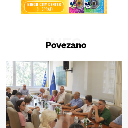
INFO
Povezano