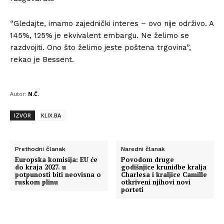
“Gledajte, imamo zajednički interes – ovo nije održivo. A
145%, 125% je ekvivalent embargu. Ne želimo se
razdvojiti. Ono što želimo jeste poštena trgovina”,
rekao je Bessent.
Autor:
N.Č.
IZVOR
KLIX.BA
Prethodni članak
Naredni članak
Europska komisija: EU će
Povodom druge
do kraja 2027. u
godišnjice krunidbe kralja
potpunosti biti neovisna o
Charlesa i kraljice Camille
ruskom plinu
otkriveni njihovi novi
porteti