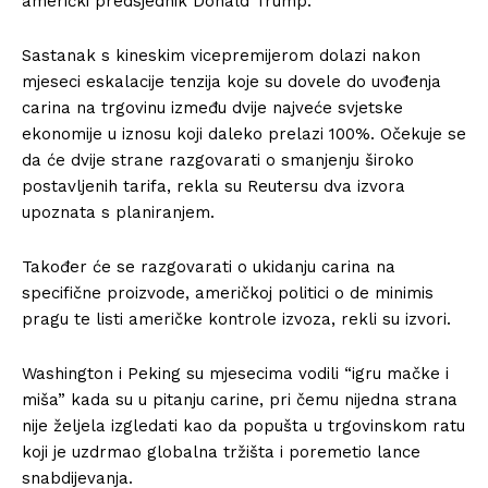
američki predsjednik Donald Trump.
Sastanak s kineskim vicepremijerom dolazi nakon
mjeseci eskalacije tenzija koje su dovele do uvođenja
carina na trgovinu između dvije najveće svjetske
ekonomije u iznosu koji daleko prelazi 100%. Očekuje se
da će dvije strane razgovarati o smanjenju široko
postavljenih tarifa, rekla su Reutersu dva izvora
upoznata s planiranjem.
Također će se razgovarati o ukidanju carina na
specifične proizvode, američkoj politici o de minimis
pragu te listi američke kontrole izvoza, rekli su izvori.
Washington i Peking su mjesecima vodili “igru mačke i
miša” kada su u pitanju carine, pri čemu nijedna strana
nije željela izgledati kao da popušta u trgovinskom ratu
koji je uzdrmao globalna tržišta i poremetio lance
snabdijevanja.