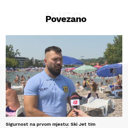
O nama
INFO
Povezano
Kontakt
Impressum
Sigurnost na prvom mjestu: Ski Jet tim