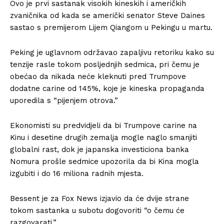
Ovo je prvi sastanak visokih kineskih i američkih
zvaničnika od kada se američki senator Steve Daines
sastao s premijerom Lijem Qiangom u Pekingu u martu.
Peking je uglavnom održavao zapaljivu retoriku kako su
tenzije rasle tokom posljednjih sedmica, pri čemu je
obećao da nikada neće kleknuti pred Trumpove
dodatne carine od 145%, koje je kineska propaganda
uporedila s “pijenjem otrova.”
Ekonomisti su predvidjeli da bi Trumpove carine na
Kinu i desetine drugih zemalja mogle naglo smanjiti
globalni rast, dok je japanska investiciona banka
Nomura prošle sedmice upozorila da bi Kina mogla
izgubiti i do 16 miliona radnih mjesta.
Bessent je za Fox News izjavio da će dvije strane
tokom sastanka u subotu dogovoriti “o čemu će
razgovarati.”