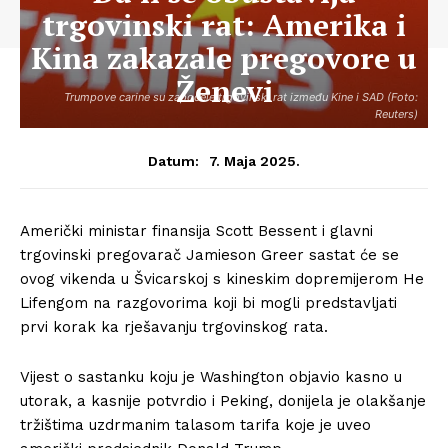
trgovinski rat: Amerika i
Kina zakazale pregovore u
Ženevi
Trumpove carine su započele trgovinski rat između Kine i SAD (Foto:
Reuters)
7. Maja 2025.
Datum:
Američki ministar finansija Scott Bessent i glavni
trgovinski pregovarač Jamieson Greer sastat će se
ovog vikenda u Švicarskoj s kineskim dopremijerom He
Lifengom na razgovorima koji bi mogli predstavljati
prvi korak ka rješavanju trgovinskog rata.
Vijest o sastanku koju je Washington objavio kasno u
utorak, a kasnije potvrdio i Peking, donijela je olakšanje
tržištima uzdrmanim talasom tarifa koje je uveo