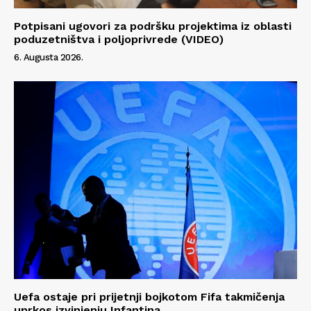
Info
Potpisani ugovori za podršku projektima iz oblasti
O nama
poduzetništva i poljoprivrede (VIDEO)
Kontakt
6. Augusta 2026.
Impressum
Uefa ostaje pri prijetnji bojkotom Fifa takmičenja
uprkos izvinjenju Infantina