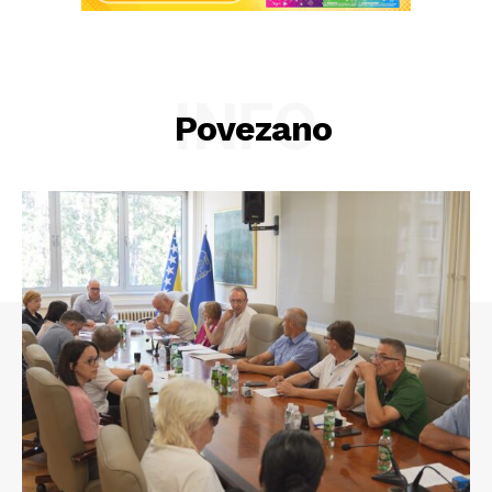
INFO
Povezano