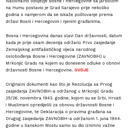
Nacionalno obilježje Bosne i Hercegovine sa jarbolom
na Humu postavio je Grad Sarajevo prije nekoliko
godina s namjerom da se iskaže poštovanje prema
državi Bosni i Hercegovini i njenim građanima.
Bosna i Hercegovina danas slavi Dan državnosti, datum
kada je prije osam decenija održano Prvo zasjedanje
Zemaljskog antifašističkog vijeća narodnog
oslobođenja Bosne i Hercegovine (ZAVNOBiH) u
Mrkonjić Gradu na kojem su donesene odluke o obnovi
državnosti Bosne i Hercegovine.
OVDJE
Originalni dokumenti kao što je Rezolucija sa Prvog
zasjedanja ZAVNOBiH-a održanog u Mrkonjić Gradu
25/26. novembra 1943. godine, kojom su se Srbi, Hrvati
i Muslimani opredijelili za obnovu državnosti Bosne i
Hercegovine, te Deklaracija o pravima građana sa
Drugog zasjedanja ZAVNOBiH-a održanom 1. juna 1944.
godine u Sanskom Mostu samo su dio iznimno važne