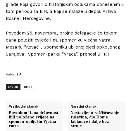
građe koja govori o historijskim odlukama donesenim u
tom periodu za BiH, a koji se nalaze u depou Arhiva
Bosne i Hercegovine.
Povodom 25. novembra, brojne delegacije će tokom
dana položiti cvijeće i na spomeniku Vječna vatra,
Mezarju “Kovači”, Spomeniku ubijenoj djeci opkoljenog
Sarajeva i Spomen-parku “Vraca”, prenosi BHRT.
Autor:
S.A.
IZVOR
BHRT
Prethodni članak
Naredni članak
Povodom Dana državnosti
Nastavljeno raščišćavanje
BiH položeno cvijeće na
ruševina, dio Donje
spomen-obilježju Vječna
Jablanice i dalje bez
vatra
struje