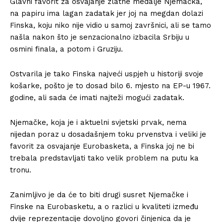
Glavni favorit za osvajanje zlatne medalje Njemačka,
na papiru ima lagan zadatak jer joj na megdan dolazi
Finska, koju niko nije vidio u samoj završnici, ali se tamo
našla nakon što je senzacionalno izbacila Srbiju u
osmini finala, a potom i Gruziju.
Ostvarila je tako Finska najveći uspjeh u historiji svoje
košarke, pošto je to dosad bilo 6. mjesto na EP-u 1967.
godine, ali sada će imati najteži mogući zadatak.
Njemačke, koja je i aktuelni svjetski prvak, nema
nijedan poraz u dosadašnjem toku prvenstva i veliki je
favorit za osvajanje Eurobasketa, a Finska joj ne bi
trebala predstavljati tako velik problem na putu ka
tronu.
Zanimljivo je da će to biti drugi susret Njemačke i
Finske na Eurobasketu, a o razlici u kvaliteti između
dvije reprezentacije dovoljno govori činjenica da je