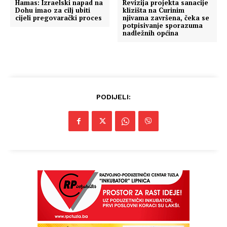
Hamas: Izraelski napad na
Revizija projekta sanacije
Dohu imao za cilj ubiti
klizišta na Curinim
cijeli pregovarački proces
njivama završena, čeka se
potpisivanje sporazuma
nadležnih općina
PODIJELI:
Info
O nama
Kontakt
Impressum