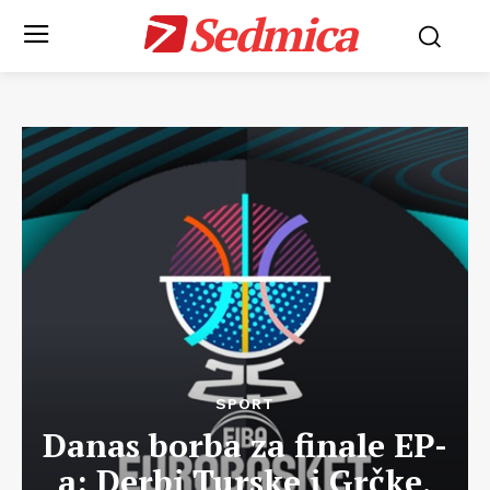
Sedmica
SPORT
Danas borba za finale EP-
a: Derbi Turske i Grčke,