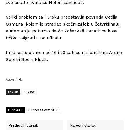
sve ostale rivale su Heleni savladali.
Veliki problem za Tursku predstavlja povreda Cedija
Osmana, kojem je stradao skočni zglob u četvrtfinalu,
a Ataman je potvrdio da će košarkaš Panathinaikosa
teško zaigrati u polufinalu.
Prijenosi utakmica od 16 i 20 sati su na kanalima Arene
Sport i Sport Kluba.
Autor:
I.H.
IZVOR
Klix.ba
OZNAKE
Eurobasket 2025
Prethodni članak
Naredni članak