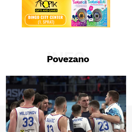
INFO
Povezano