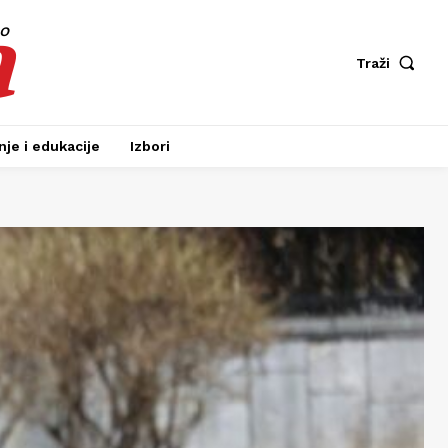
a
fo
Traži
je i edukacije
Izbori