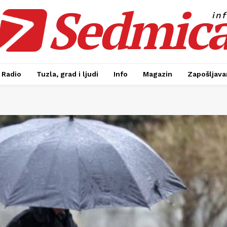
Sedmic
in
Radio
Tuzla, grad i ljudi
Info
Magazin
Zapošljavan