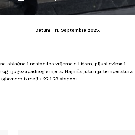
Datum:
11. Septembra 2025.
o oblačno i nestabilno vrijeme s kišom, pljuskovima i
žnog i jugozapadnog smjera. Najniža jutarnja temperatura
 uglavnom između 22 i 28 stepeni.
Info
O nama
Kontakt