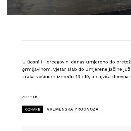
U Bosni i Hercegovini danas umjereno do pretežn
grmljavinom. Vjetar slab do umjerene jačine ju
zraka većinom između 13 i 19, a najviša dnevna
Autor:
I.H.
VREMENSKA PROGNOZA
OZNAKE