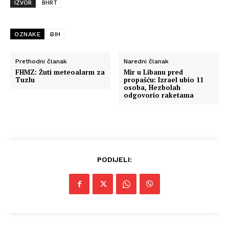
IZVOR
BHRT
OZNAKE
BIH
Prethodni članak
Naredni članak
FHMZ: Žuti meteoalarm za
Mir u Libanu pred
Tuzlu
propašću: Izrael ubio 11
osoba, Hezbolah
odgovorio raketama
PODIJELI: