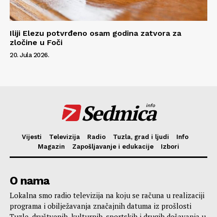
Iliji Elezu potvrđeno osam godina zatvora za
zločine u Foči
20. Jula 2026.
Sedmica
info
Vijesti
Televizija
Radio
Tuzla, grad i ljudi
Info
Magazin
Zapošljavanje i edukacije
Izbori
O nama
Lokalna smo radio televizija na koju se računa u realizaciji
programa i obilježavanja značajnih datuma iz prošlosti
Tuzle, društvenih, kulturnih, sportskih i drugih dešavanja u