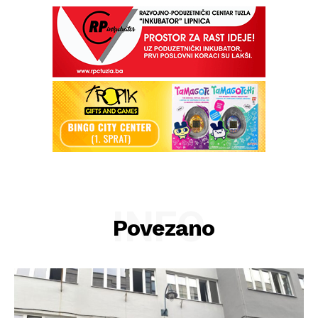
INFO
Povezano