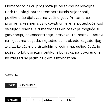
Biometeorološka prognoza je relativno nepovoljna.
Dodatni, blagi porast temperaturnih vrijednosti,
pozitivno će djelovati na većinu ljudi. Pri tome će
promjena vremena uzrokovati umjerene poteškoće kod
osjetljivih osoba. Od meteopatskih reakcija moguće su
glavobolja, dekoncentracija, nervoza, reumatski i bolovi
na mjestima ozljeda. Izgledne su i epizode zagađenijeg
zraka, izraženije u gradskim sredinama, usljed čega je
poželjno biti oprezniji prilikom boravka na otvorenom i
ne izlagati se jačim fizičkim aktivnostima.
Autor:
I.K.
IZVOR
RTV7/FHMZ
OZNAKE
BIH
fhmz
oblačno
VRIJEME