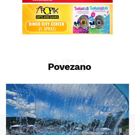
INFO
Povezano