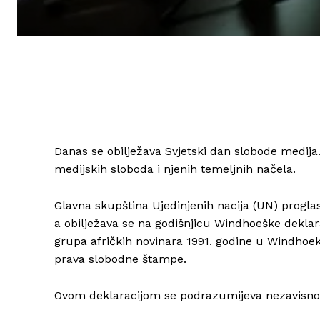
Danas se obilježava Svjetski dan slobode medija. C
medijskih sloboda i njenih temeljnih načela.
Glavna skupština Ujedinjenih nacija (UN) progla
a obilježava se na godišnjicu Windhoeške deklara
grupa afričkih novinara 1991. godine u Windhoeku
prava slobodne štampe.
Ovom deklaracijom se podrazumijeva nezavisnos