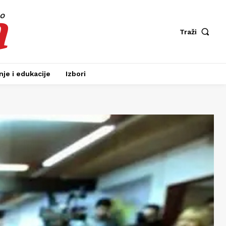
a
fo
Traži
je i edukacije
Izbori