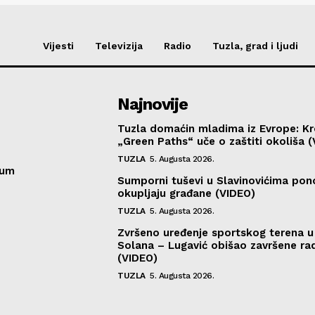
Vijesti
Televizija
Radio
Tuzla, grad i ljudi
Najnovije
Tuzla domaćin mladima iz Evrope: K
„Green Paths“ uče o zaštiti okoliša 
TUZLA
5. Augusta 2026.
sum
Sumporni tuševi u Slavinovićima po
okupljaju građane (VIDEO)
TUZLA
5. Augusta 2026.
Zvršeno uređenje sportskog terena 
Solana – Lugavić obišao završene ra
(VIDEO)
TUZLA
5. Augusta 2026.