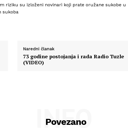
m riziku su izloženi novinari koji prate oružane sukobe u
O nama
ih sukoba
Kontakt
Impressum
Naredni članak
73 godine postojanja i rada Radio Tuzle
(VIDEO)
INFO
Povezano