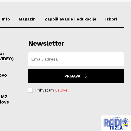
Info
Magazin
Zapošljavanje i edukacije
Izbori
Newsletter
roz
(VIDEO)
novo
PRIJAVA
Prihvatam
uslove
.
u MZ
dove