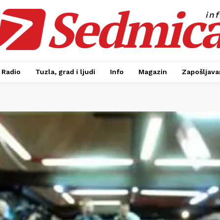
Sedmic
in
Radio
Tuzla, grad i ljudi
Info
Magazin
Zapošljavan