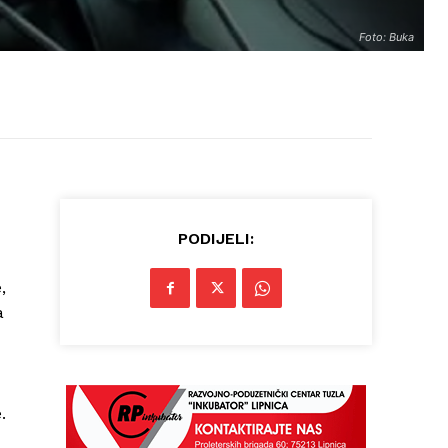
Foto: Buka
PODIJELI:
,
a
.