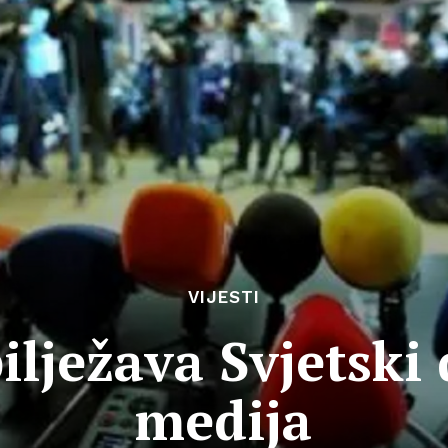
VIJESTI
ilježava Svjetski
medija