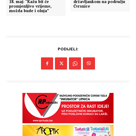
18. maj: “Kažu bit će
državljankom na području
promjenljivo vrijeme,
Čvrsnice
možda bude i oluja”
PODIJELI: