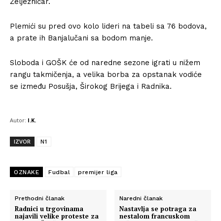
Željezničar.
Plemići su pred ovo kolo lideri na tabeli sa 76 bodova,
a prate ih Banjalučani sa bodom manje.
Sloboda i GOŠK će od naredne sezone igrati u nižem
rangu takmičenja, a velika borba za opstanak vodiće
se između Posušja, Širokog Brijega i Radnika.
Autor:
I.K.
IZVOR
N1
OZNAKE
Fudbal
premijer liga
Prethodni članak
Naredni članak
Radnici u trgovinama
Nastavlja se potraga za
najavili velike proteste za
nestalom francuskom