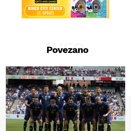
INFO
Povezano