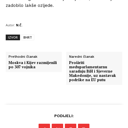
zadobilo lakše ozljede.
Autor:
N.Č.
IZVOR
BHRT
Prethodni članak
Naredni članak
Moskva i Kijev razmijenili
Proširiti
po 307 vojnika
međuparlamentarnu
saradnju BiH i Sjeverne
Makedonije, uz nastavak
podrške na EU putu
PODIJELI: