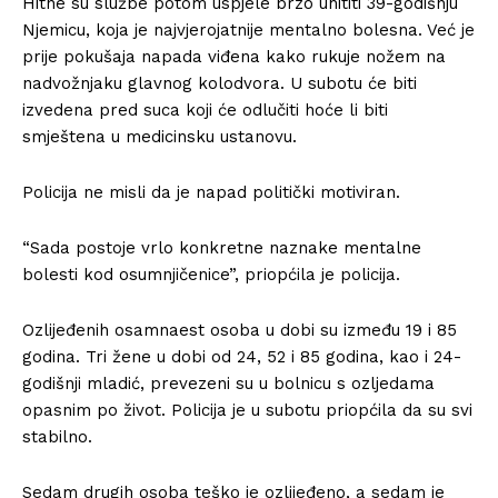
Hitne su službe potom uspjele brzo uhititi 39-godišnju
Njemicu, koja je najvjerojatnije mentalno bolesna. Već je
prije pokušaja napada viđena kako rukuje nožem na
nadvožnjaku glavnog kolodvora. U subotu će biti
izvedena pred suca koji će odlučiti hoće li biti
smještena u medicinsku ustanovu.
Policija ne misli da je napad politički motiviran.
“Sada postoje vrlo konkretne naznake mentalne
bolesti kod osumnjičenice”, priopćila je policija.
Ozlijeđenih osamnaest osoba u dobi su između 19 i 85
godina. Tri žene u dobi od 24, 52 i 85 godina, kao i 24-
godišnji mladić, prevezeni su u bolnicu s ozljedama
opasnim po život. Policija je u subotu priopćila da su svi
stabilno.
Sedam drugih osoba teško je ozlijeđeno, a sedam je