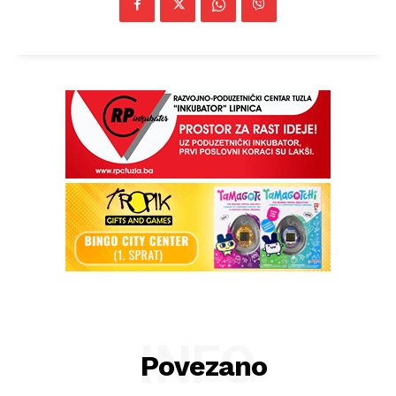
INFO
Povezano