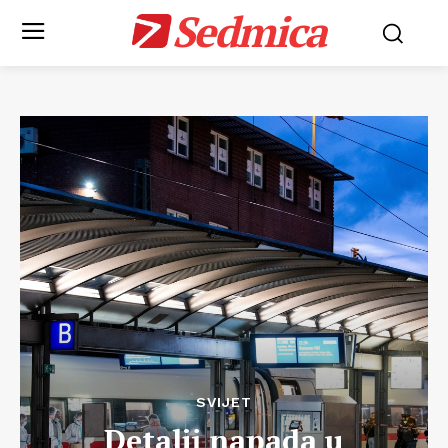
Sedmica
SVIJET
Detalji napada u