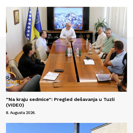
“Na kraju sedmice”: Pregled dešavanja u Tuzli
Info
(VIDEO)
8. Augusta 2026.
O nama
Kontakt