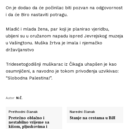
On je dodao da će počinilac biti pozvan na odgovornost
i da će Biro nastaviti potragu.
Mladić i mlada žena, par koji je planirao vjeridbu,
ubijeni su u oružanom napadu ispred Jevrejskog muzeja
u Vašingtonu. Muška žrtva je imala i njemačko
državljanstvo
Tridesetogodišnji muškarac iz Čikaga uhapšen je kao
osumnjičeni, a navodno je tokom privođenja uzvikivao:
“Slobodna Palestina!”.
Autor:
N.Č.
Prethodni članak
Naredni članak
Pretežno oblačno i
Stanje na cestama u BiH
nestabilno vrijeme sa
kišom, pljuskovima i