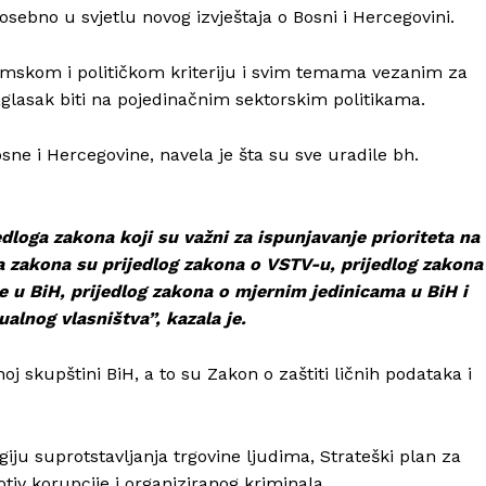
osebno u svjetlu novog izvještaja o Bosni i Hercegovini.
omskom i političkom kriteriju i svim temama vezanim za
aglasak biti na pojedinačnim sektorskim politikama.
e i Hercegovine, navela je šta su sve uradile bh.
edloga zakona koji su važni za ispunjavanje prioriteta na
a zakona su prijedlog zakona o VSTV-u, prijedlog zakona
je u BiH, prijedlog zakona o mjernim jedinicama u BiH i
ualnog vlasništva”, kazala je.
j skupštini BiH, a to su Zakon o zaštiti ličnih podataka i
egiju suprotstavljanja trgovine ljudima, Strateški plan za
otiv korupcije i organiziranog kriminala.