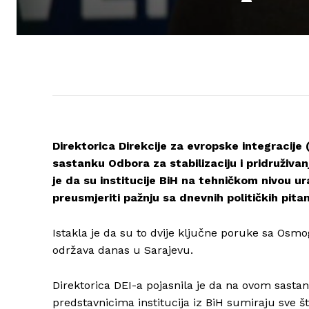
Direktorica Direkcije za evropske integracije
sastanku Odbora za stabilizaciju i pridruživa
je da su institucije BiH na tehničkom nivou urad
preusmjeriti pažnju sa dnevnih političkih pita
Istakla je da su to dvije ključne poruke sa Osmog
održava danas u Sarajevu.
Direktorica DEI-a pojasnila je da na ovom sasta
predstavnicima institucija iz BiH sumiraju sve š