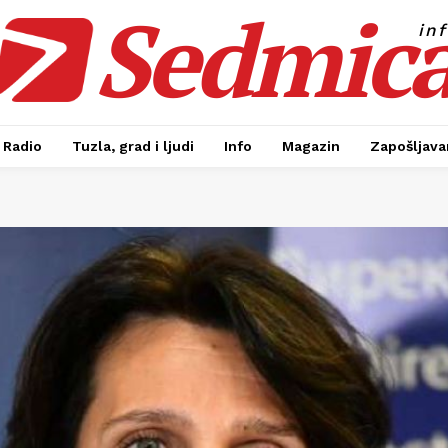
Sedmic
in
Radio
Tuzla, grad i ljudi
Info
Magazin
Zapošljavan