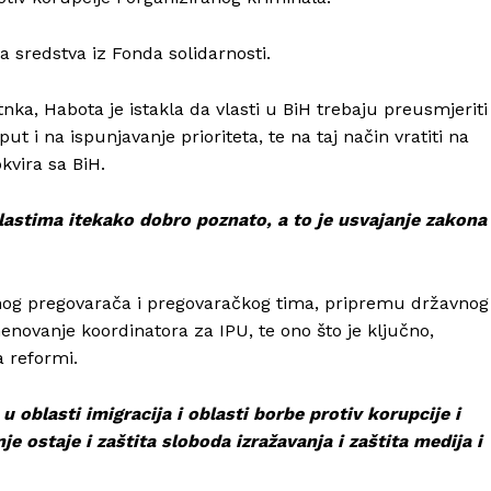
Info
a sredstva iz Fonda solidarnosti.
O nama
Kontakt
nka, Habota je istakla da vlasti u BiH trebaju preusmjeriti
Impressum
ut i na ispunjavanje prioriteta, te na taj način vratiti na
kvira sa BiH.
lastima itekako dobro poznato, a to je usvajanje zakona
avnog pregovarača i pregovaračkog tima, pripremu državnog
novanje koordinatora za IPU, te ono što je ključno,
a reformi.
 oblasti imigracija i oblasti borbe protiv korupcije i
e ostaje i zaštita sloboda izražavanja i zaštita medija i