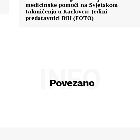
medicinske pomoći na Svjetskom
takmičenju u Karlovcu: Jedini
predstavnici BiH (FOTO)
INFO
Povezano