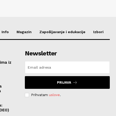
Info
Magazin
Zapošljavanje i edukacije
Izbori
Newsletter
ima iz
e
PRIJAVA
a
a
Prihvatam
uslove
.
e:
IDEO)