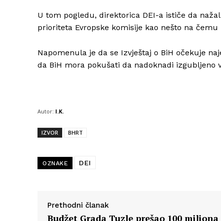
U tom pogledu, direktorica DEI-a ističe da nažal
prioriteta Evropske komisije kao nešto na čemu bh
Napomenula je da se Izvještaj o BiH očekuje naje
da BiH mora pokušati da nadoknadi izgubljeno vri
Autor:
I.K.
IZVOR
BHRT
DEI
OZNAKE
Prethodni članak
Budžet Grada Tuzle prešao 100 miliona