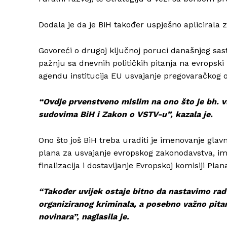
Dodala je da je BiH također uspješno aplicirala z
Govoreći o drugoj ključnoj poruci današnjeg sast
pažnju sa dnevnih političkih pitanja na evropski p
agendu institucija EU usvajanje pregovaračkog o
“Ovdje prvenstveno mislim na ono što je bh. v
sudovima BiH i Zakon o VSTV-u”, kazala je.
Ono što još BiH treba uraditi je imenovanje gl
plana za usvajanje evropskog zakonodavstva, ime
finalizacija i dostavljanje Evropskoj komisiji Plan
“Također uvijek ostaje bitno da nastavimo rad u
organiziranog kriminala, a posebno važno pitanj
novinara”, naglasila je.