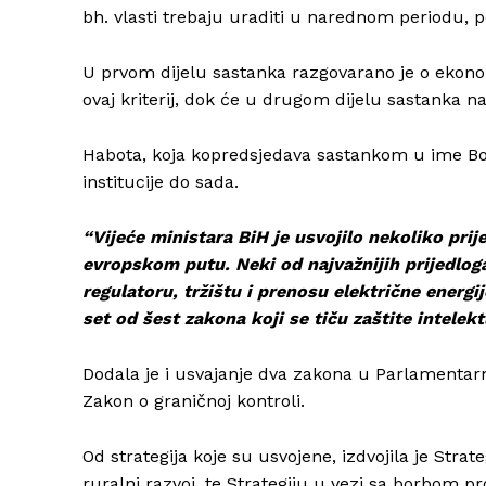
bh. vlasti trebaju uraditi u narednom periodu, p
U prvom dijelu sastanka razgovarano je o ekon
ovaj kriterij, dok će u drugom dijelu sastanka n
Habota, koja kopredsjedava sastankom u ime Bosn
institucije do sada.
“Vijeće ministara BiH je usvojilo nekoliko prij
evropskom putu. Neki od najvažnijih prijedlog
regulatoru, tržištu i prenosu električne energi
set od šest zakona koji se tiču zaštite intelekt
Dodala je i usvajanje dva zakona u Parlamentarno
Zakon o graničnoj kontroli.
Od strategija koje su usvojene, izdvojila je Strat
ruralni razvoj, te Strategiju u vezi sa borbom pr