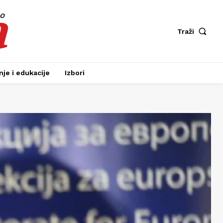
a
fo
Traži
je i edukacije
Izbori