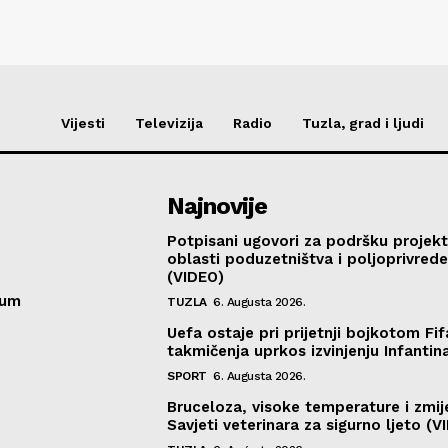
Vijesti
Televizija
Radio
Tuzla, grad i ljudi
Najnovije
Potpisani ugovori za podršku projekt
oblasti poduzetništva i poljoprivred
(VIDEO)
sum
TUZLA
6. Augusta 2026.
Uefa ostaje pri prijetnji bojkotom Fif
takmičenja uprkos izvinjenju Infantin
SPORT
6. Augusta 2026.
Bruceloza, visoke temperature i zmij
Savjeti veterinara za sigurno ljeto (V