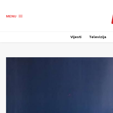
MENU
Vijesti
Televizija