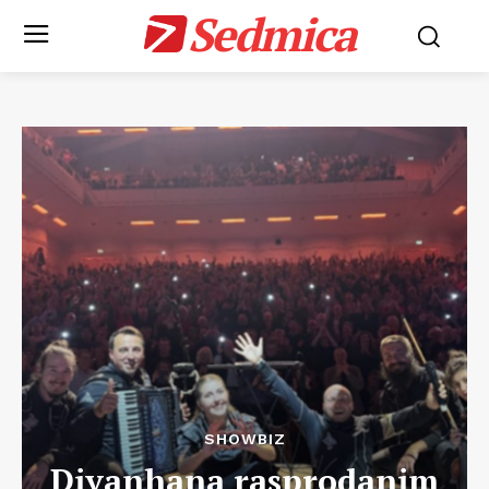
Sedmica
SHOWBIZ
Divanhana rasprodanim