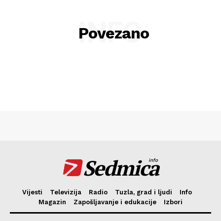
INFO
Povezano
Sedmica
info
Vijesti
Televizija
Radio
Tuzla, grad i ljudi
Info
Magazin
Zapošljavanje i edukacije
Izbori