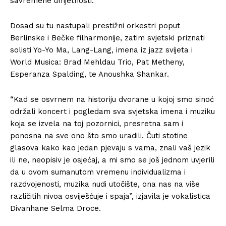
savremene umjetnosti.
Dosad su tu nastupali prestižni orkestri poput
Berlinske i Bečke filharmonije, zatim svjetski priznati
solisti Yo-Yo Ma, Lang-Lang, imena iz jazz svijeta i
World Musica: Brad Mehldau Trio, Pat Metheny,
Esperanza Spalding, te Anoushka Shankar.
“Kad se osvrnem na historiju dvorane u kojoj smo sinoć
održali koncert i pogledam sva svjetska imena i muziku
koja se izvela na toj pozornici, presretna sam i
ponosna na sve ono što smo uradili. Čuti stotine
glasova kako kao jedan pjevaju s vama, znali vaš jezik
ili ne, neopisiv je osjećaj, a mi smo se još jednom uvjerili
da u ovom sumanutom vremenu individualizma i
razdvojenosti, muzika nudi utočište, ona nas na više
različitih nivoa osviješćuje i spaja”, izjavila je vokalistica
Divanhane Selma Droce.