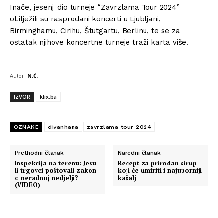
Inače, jesenji dio turneje “Zavrzlama Tour 2024”
obilježili su rasprodani koncerti u Ljubljani,
Birminghamu, Cirihu, Štutgartu, Berlinu, te se za
ostatak njihove koncertne turneje traži karta više.
Autor:
N.Č.
IZVOR
klix.ba
OZNAKE
divanhana
zavrzlama tour 2024
Prethodni članak
Naredni članak
Inspekcija na terenu: Jesu
Recept za prirodan sirup
li trgovci poštovali zakon
koji će umiriti i najuporniji
o neradnoj nedjelji?
kašalj
(VIDEO)