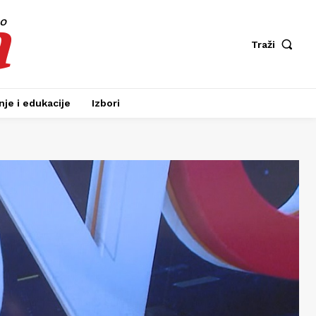
a
fo
Traži
je i edukacije
Izbori