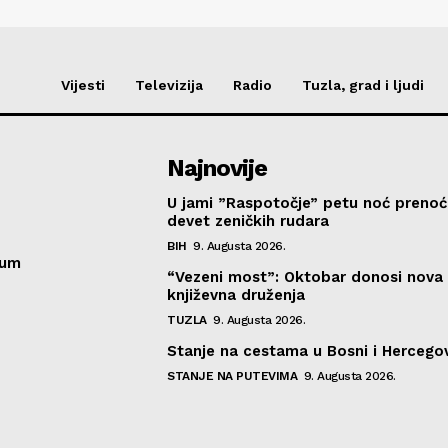
Vijesti
Televizija
Radio
Tuzla, grad i ljudi
Najnovije
U jami ”Raspotočje” petu noć prenoć
devet zeničkih rudara
BIH
9. Augusta 2026.
sum
“Vezeni most”: Oktobar donosi nova
književna druženja
TUZLA
9. Augusta 2026.
Stanje na cestama u Bosni i Hercegov
STANJE NA PUTEVIMA
9. Augusta 2026.