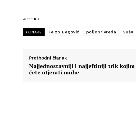
Autor:
R.K.
Fejzo Begović
poljoprivreda
Suša
OZNAKE
Prethodni članak
Najjednostavniji i najjeftiniji trik kojim
ćete otjerati muhe