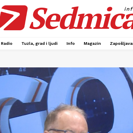
Sedmic
in
Radio
Tuzla, grad i ljudi
Info
Magazin
Zapošljavan