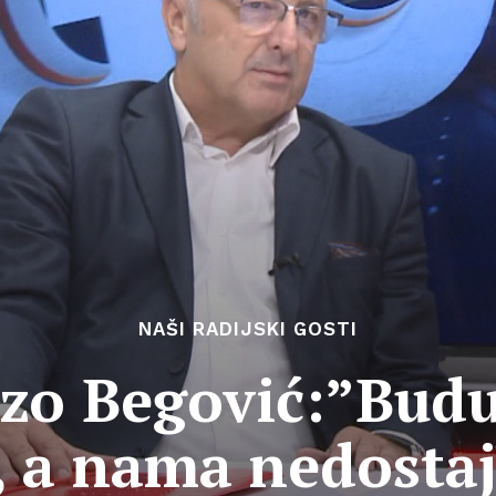
NAŠI RADIJSKI GOSTI
jzo Begović:”Budu
, a nama nedostaj