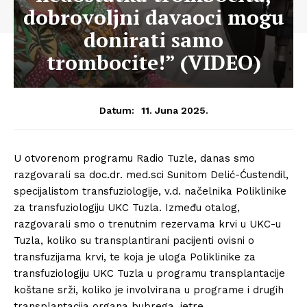
dobrovoljni davaoci mogu
donirati samo
trombocite!” (VIDEO)
11. Juna 2025.
Datum:
U otvorenom programu Radio Tuzle, danas smo
razgovarali sa doc.dr. med.sci Sunitom Delić-Ćustendil,
specijalistom transfuziologije, v.d. načelnika Poliklinike
za transfuziologiju UKC Tuzla. Između otalog,
razgovarali smo o trenutnim rezervama krvi u UKC-u
Tuzla, koliko su transplantirani pacijenti ovisni o
transfuzijama krvi, te koja je uloga Poliklinike za
transfuziologiju UKC Tuzla u programu transplantacije
koštane srži, koliko je involvirana u programe i drugih
transplantacija organa bubrega, jetre…