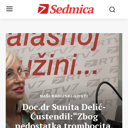
Sedmica
NAŠI RADIJSKI GOSTI
Doc.dr Sunita Delić-
Ćustendil:“Zbog
nedostatka trombocita,