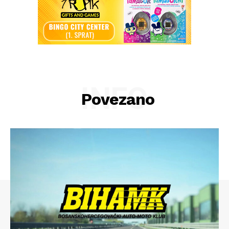
INFO
Povezano