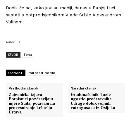
Dodik će se, kako javljau mediji, danas u Banjoj Luci
sastati s potpredsjednikom Vlade Srbije Aleksandrom
Vulinom.
Autor:
I.K.
IZVOR
Fena
OZNAKE
milorad dodik
Prethodni članak
Naredni članak
Zajednička izjava –
Gradonačelnik Tuzle
Potpisnici pozdravljaju
ugostio predstavnike
mjere Suda, pozivaju na
Udruge dobrovoljnih
procesuiranje kršitelja
vatrogasaca iz Osijeka
Ustava