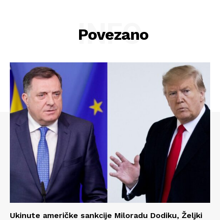
INFO
Povezano
Ukinute američke sankcije Miloradu Dodiku, Željki