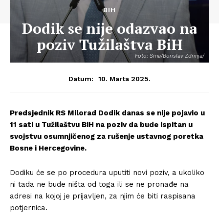
BIH
Dodik se nije odazvao na
poziv Tužilaštva BiH
Foto: Srna/Borislav Zdrinja/
10. Marta 2025.
Datum:
Predsjednik RS Milorad Dodik danas se nije pojavio u
11 sati u Tužilaštvu BiH na poziv da bude ispitan u
svojstvu osumnjičenog za rušenje ustavnog poretka
Bosne i Hercegovine.
Dodiku će se po procedura uputiti novi poziv, a ukoliko
ni tada ne bude ništa od toga ili se ne pronađe na
adresi na kojoj je prijavljen, za njim će biti raspisana
potjernica.