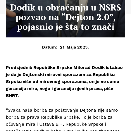
Dodik u obraćanju u NSRS
pozvao na “Dejton 2.0”,
pojasnio je šta to znači
21. Maja 2025.
Datum:
Predsjednik Republike Srpske Milorad Dodik istakao
je da je Dejtonski mirovni sporazum za Republiku
Srpsku više od mirovnog sporazuma, on je ne samo
garancija mira, nego i garancija njenih prava, piše
BHRT.
“Svaka naša borba za poštovanje Dejtona nije samo
borba za prava Republike Srpske. To je borba za
očuvanje mira i Ustava BiH, Republike Srpske i