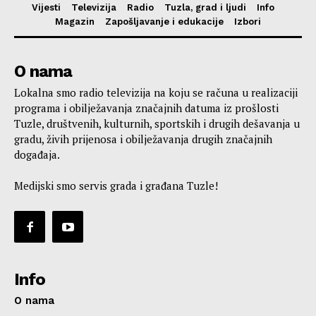
Vijesti
Televizija
Radio
Tuzla, grad i ljudi
Info
Magazin
Zapošljavanje i edukacije
Izbori
O nama
Lokalna smo radio televizija na koju se računa u realizaciji
programa i obilježavanja značajnih datuma iz prošlosti
Tuzle, društvenih, kulturnih, sportskih i drugih dešavanja u
gradu, živih prijenosa i obilježavanja drugih značajnih
događaja.
Medijski smo servis grada i građana Tuzle!
Info
O nama