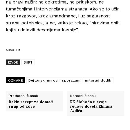
na pravi način: ne dekretima, ne pritiskom, ne
tumačenjima i intervencijama stranaca. Ako se to učini
kroz razgovor, kroz amandmane, i uz saglasnost
strana potpisnica, a ne, kako je rekao, “hirovima onih
koji su dolazili decenijama kasnije”.
Autor:
I.K.
Info
IZVOR
BHRT
O nama
Kontakt
OZNAKE
Dejtonski mirovni sporazum
milorad dodik
Impressum
Prethodni članak
Naredni članak
Bakin recept za domaći
RK Sloboda u svoje
sirup od zove
redove dovela Elmasa
Avdića