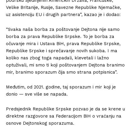
podršku Sjedinjenih Američkih Država, Francuske,
Velike Britanije, Rusije, Savezne Republike Njemačke,
uz asistenciju EU i drugih partnera”, kazao je i dodao:
“Svaka naša borba za poštovanje Dejtona nije samo
borba za prava Republike Srpske. To je borba za
očuvanje mira i Ustava BiH, prava Republike Srpske,
Republike Srpske i sprečavanje novih sukoba. I ma
koliko nas zbog toga napadali, klevetali i lažno
optuživali, mi smo ti koji poštovanjem Dejtona branimo
mir, branimo sporazum čija smo strana potpisnica”.
Međutim, od 2021. godine, taj sporazum i mir koji je
donio — sve više se napada.
Predsjednik Republike Srpske pozvao je da se krene u
direktne razgovore sa Federacijom BiH o vraćanju na
osnove Dejtonskog sporazuma.