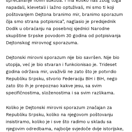
sprečavanje novih sukoba. I ma koliko nas zbog toga
napadali, klevetali i lažno optuživali, mi smo ti koji
poštovanjem Dejtona branimo mir, branimo sporazum
čija smo strana potpisnica”, naglasio je predsjednik
Dodik u obraćanju na posebnoj sjednici Narodne
skupštine Srpske povodom 30 godina od potpisivanja
Dejtonskog mirovnog sporazuma.
Dejtonski mirovni sporazum nije bio savršen. Nije bio
utopija, već je bio stvaran i funkcionisao je. Trideset
godina održava mir, uvaživši ne zato što je potvrdio
Republiku Srpsku, stvorio Federaciju BiH i BiH, nego
zato što ih je prepoznao kakve jesu, sa svim
specifičnostima, složenostima i sa svim razlikama.
Koliko je Dejtonski mirovni sporazum značajan za
Republiku Srpsku, koliko na njegovom poštovanju
insistiramo, koliko je i sve što radimo u skladu sa
njegovim odredbama, najbolje svjedoče dvije istorijske,