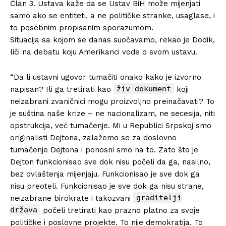
Član 3. Ustava kaže da se Ustav BiH može mijenjati
samo ako se entiteti, a ne političke stranke, usaglase, i
to posebnim propisanim sporazumom.
Situacija sa kojom se danas suočavamo, rekao je Dodik,
liči na debatu koju Amerikanci vode o svom ustavu.
“Da li ustavni ugovor tumačiti onako kako je izvorno
živ dokument
napisan? Ili ga tretirati kao
koji
neizabrani zvaničnici mogu proizvoljno preinačavati? To
je suština naše krize – ne nacionalizam, ne secesija, niti
opstrukcija, već tumačenje. Mi u Republici Srpskoj smo
originalisti Dejtona, zalažemo se za doslovno
tumačenje Dejtona i ponosni smo na to. Zato što je
Dejton funkcionisao sve dok nisu počeli da ga, nasilno,
bez ovlaštenja mijenjaju. Funkcionisao je sve dok ga
nisu preoteli. Funkcionisao je sve dok ga nisu strane,
graditelji
neizabrane birokrate i takozvani
država
počeli tretirati kao prazno platno za svoje
političke i poslovne projekte. To nije demokratija. To