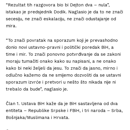
“Rezultat tih razgovora bio bi Dejton dva – nula”,
istakao je predsjednik Dodik. Naglasio je da to ne znači
secesiju, ne znači eskalaciju, ne znači odustajanje od
mira.
“To znači povratak na sporazum koji je prevashodno
donio novi ustavno-pravni i politički poredak BiH, a
time i mir. To znači ponovno potvrđivanje da se zakoni
moraju tumačiti onako kako su napisani, a ne onako
kako bi neki željeli da jesu. To znači da jasno, mirno i
odlučno kažemo da ne smijemo dozvoliti da se ustavni
sporazum izvrće i pretvori u nešto što nikada nije ni
trebalo da bude”, naglasio je.
Član 1. Ustava BiH kaže da je BiH sastavljena od dva
entiteta – Republike Srpske i FBiH, i tri naroda – Srba,
Bošnjaka/Muslimana i Hrvata.