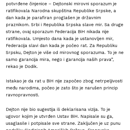
potvrđene činjenice – Dejtonski mirovni sporazum je
ratifikovala Narodna skupština Republike Srpske, a
dan kada je parafiran proglašen je državnim
praznikom. Srbi i Republika Srpska slave mir. Sa druge
strane, ovaj sporazum Federacija BiH nikada nije
ratifikovala. Umjesto dana kada je ustanovljen mir,
Federacija slavi dan kada je počeo rat. Za Republiku
Srpsku, Dejton je više od mirovnog sporazuma. To je ne
samo garancija mira, nego i garancija naših prava”,
rekao je Dodik.
Istakao je da rat u BiH nije započeo zbog netrpeljivosti
među narodima, počeo je zato što je narušen princip
ravnopravnosti.
Dejton nije bio sugestija ili deklarisana vizija. To je
ugovor kojim je utvrđen Ustav BiH. Napisale su ga,
usaglasile i potpisale sve strane. Zaključen je uz punu