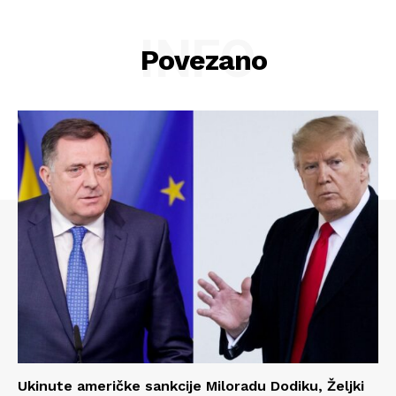
INFO
Povezano
Ukinute američke sankcije Miloradu Dodiku, Željki