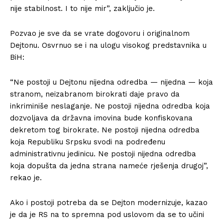
nije stabilnost. I to nije mir”, zaključio je.
Pozvao je sve da se vrate dogovoru i originalnom
Dejtonu. Osvrnuo se i na ulogu visokog predstavnika u
BiH:
“Ne postoji u Dejtonu nijedna odredba — nijedna — koja
stranom, neizabranom birokrati daje pravo da
inkriminiše neslaganje. Ne postoji nijedna odredba koja
dozvoljava da državna imovina bude konfiskovana
dekretom tog birokrate. Ne postoji nijedna odredba
koja Republiku Srpsku svodi na podređenu
administrativnu jedinicu. Ne postoji nijedna odredba
koja dopušta da jedna strana nameće rješenja drugoj”,
rekao je.
Ako i postoji potreba da se Dejton modernizuje, kazao
je da je RS na to spremna pod uslovom da se to učini