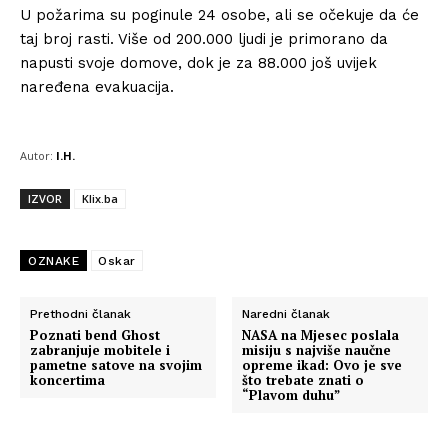
U požarima su poginule 24 osobe, ali se očekuje da će
taj broj rasti. Više od 200.000 ljudi je primorano da
napusti svoje domove, dok je za 88.000 još uvijek
naređena evakuacija.
Autor:
I.H.
IZVOR
Klix.ba
OZNAKE
Oskar
Prethodni članak
Naredni članak
Poznati bend Ghost
NASA na Mjesec poslala
zabranjuje mobitele i
misiju s najviše naučne
pametne satove na svojim
opreme ikad: Ovo je sve
koncertima
što trebate znati o
“Plavom duhu”