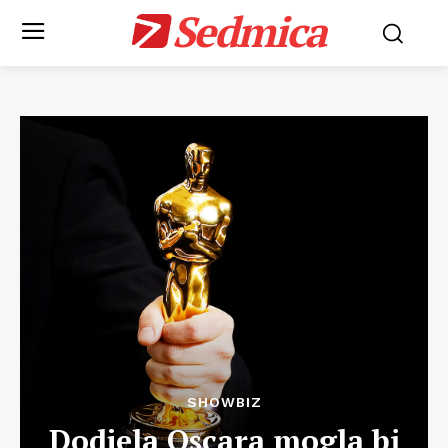
Sedmica
SHOWBIZ
Dodjela Oscara mogla bi