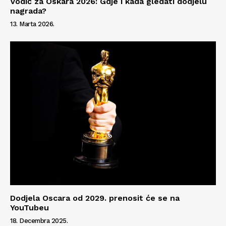
Vodič za Oskara 2026: Gdje i kada gledati dodjelu
O nama
nagrada?
Kontakt
13. Marta 2026.
Impressum
Dodjela Oscara od 2029. prenosit će se na
YouTubeu
18. Decembra 2025.