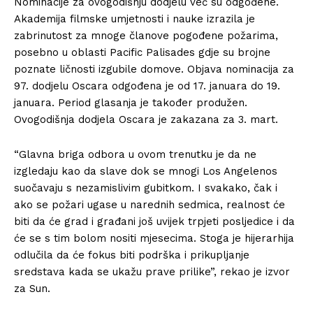
Nominacije za ovogodišnju dodjelu već su odgođene.
Akademija filmske umjetnosti i nauke izrazila je
zabrinutost za mnoge članove pogođene požarima,
posebno u oblasti Pacific Palisades gdje su brojne
poznate ličnosti izgubile domove. Objava nominacija za
97. dodjelu Oscara odgođena je od 17. januara do 19.
januara. Period glasanja je također produžen.
Ovogodišnja dodjela Oscara je zakazana za 3. mart.
“Glavna briga odbora u ovom trenutku je da ne
izgledaju kao da slave dok se mnogi Los Angelenos
suočavaju s nezamislivim gubitkom. I svakako, čak i
ako se požari ugase u narednih sedmica, realnost će
biti da će grad i građani još uvijek trpjeti posljedice i da
će se s tim bolom nositi mjesecima. Stoga je hijerarhija
odlučila da će fokus biti podrška i prikupljanje
sredstava kada se ukažu prave prilike”, rekao je izvor
za Sun.