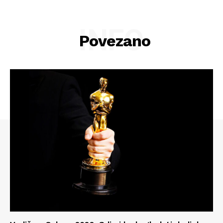
INFO
Povezano
Info