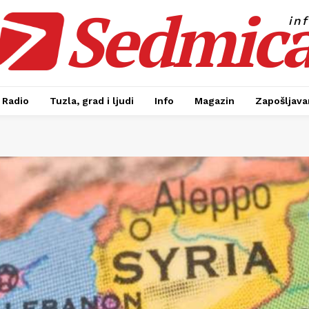
Sedmic
in
Radio
Tuzla, grad i ljudi
Info
Magazin
Zapošljavan