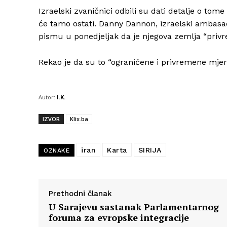
Izraelski zvaničnici odbili su dati detalje o tom
će tamo ostati. Danny Dannon, izraelski ambasad
pismu u ponedjeljak da je njegova zemlja “privr
Rekao je da su to “ograničene i privremene mjere
Autor:
I.K.
IZVOR
Klix.ba
iran
Karta
SIRIJA
OZNAKE
Prethodni članak
U Sarajevu sastanak Parlamentarnog
foruma za evropske integracije