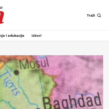
a
fo
Traži
je i edukacije
Izbori