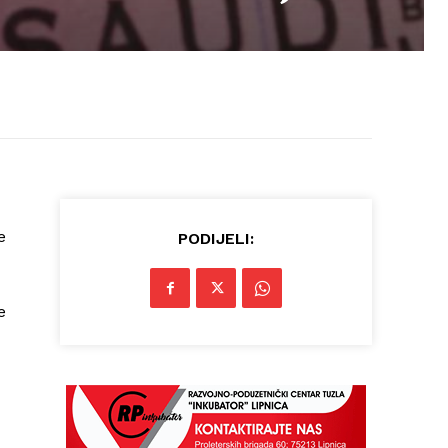
e
PODIJELI:
e