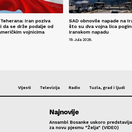
Teherana: Iran poziva
SAD obnovile napade na Ir
iji da se drže podalje od
što su dva vojna lica pogin
američkim vojnicima
iranskom napadu
19. Jula 2026.
Vijesti
Televizija
Radio
Tuzla, grad i ljudi
Najnovije
Ansambl Bosanke uskoro predstavlja
za novu pjesmu “Želja” (VIDEO)