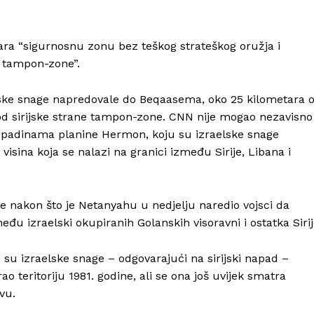
tvara “sigurnosnu zonu bez teškog strateškog oružja i
an tampon-zone”.
elske snage napredovale do Beqaasema, oko 25 kilometara 
je od sirijske strane tampon-zone. CNN nije mogao nezavisno
skim padinama planine Hermon, koju su izraelske snage
isina koja se nalazi na granici između Sirije, Libana i
ije nakon što je Netanyahu u nedjelju naredio vojsci da
Info
u izraelski okupiranih Golanskih visoravni i ostatka Sirij
 su izraelske snage – odgovarajući na sirijski napad –
O nama
ao teritoriju 1981. godine, ali se ona još uvijek smatra
Kontakt
vu.
Impressum