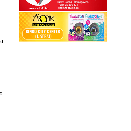
od
e.