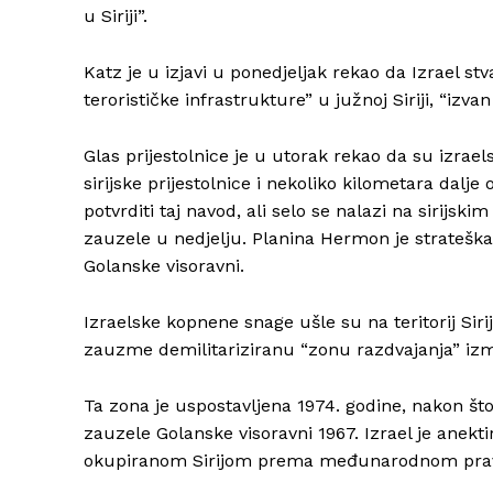
u Siriji”.
Katz je u izjavi u ponedjeljak rekao da Izrael s
terorističke infrastrukture” u južnoj Siriji, “izv
Glas prijestolnice je u utorak rekao da su izra
sirijske prijestolnice i nekoliko kilometara dal
potvrditi taj navod, ali selo se nalazi na sirij
zauzele u nedjelju. Planina Hermon je strateška v
Golanske visoravni.
Izraelske kopnene snage ušle su na teritorij Sir
zauzme demilitariziranu “zonu razdvajanja” izmeđ
Ta zona je uspostavljena 1974. godine, nakon što
zauzele Golanske visoravni 1967. Izrael je anektir
okupiranom Sirijom prema međunarodnom pra