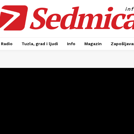
Sedmic
in
Radio
Tuzla, grad i ljudi
Info
Magazin
Zapošljavan