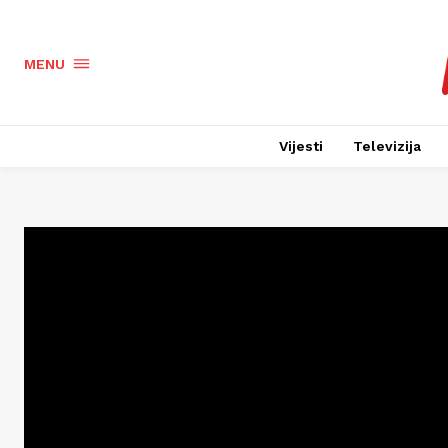
MENU
Vijesti
Televizija