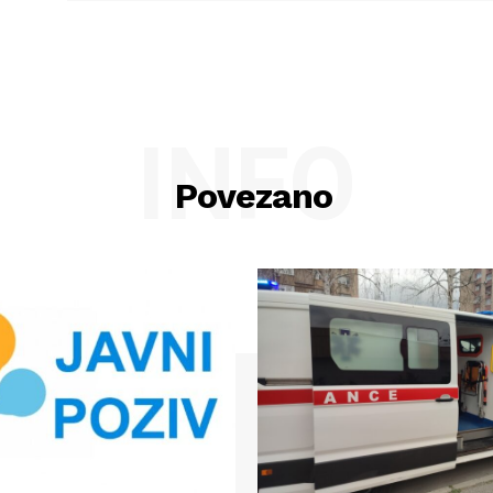
INFO
Povezano