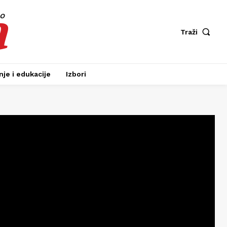
a
fo
Traži
je i edukacije
Izbori