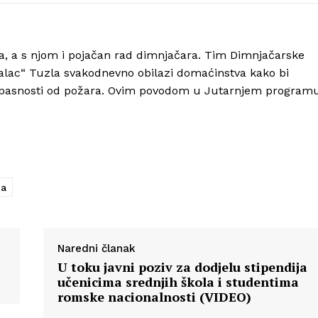
Info
ja, a s njom i pojačan rad dimnjačara. Tim Dimnjačarske
ac“ Tuzla svakodnevno obilazi domaćinstva kako bi
 opasnosti od požara. Ovim povodom u Jutarnjem program
O nama
Kontakt
Impressum
la
Naredni članak
U toku javni poziv za dodjelu stipendija
učenicima srednjih škola i studentima
romske nacionalnosti (VIDEO)