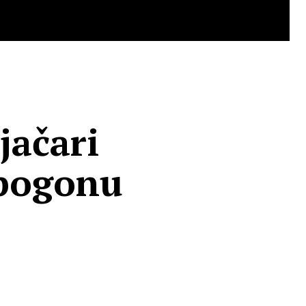
jačari
pogonu