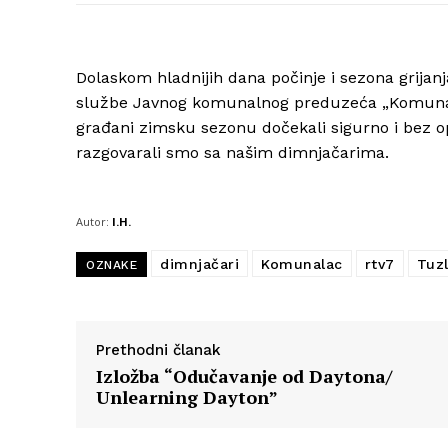
Dolaskom hladnijih dana počinje i sezona grijan
službe Javnog komunalnog preduzeća „Komunal
građani zimsku sezonu dočekali sigurno i bez
razgovarali smo sa našim dimnjačarima.
Autor:
I.H.
dimnjačari
Komunalac
rtv7
Tuz
OZNAKE
Prethodni članak
Izložba “Odučavanje od Daytona/
Unlearning Dayton”