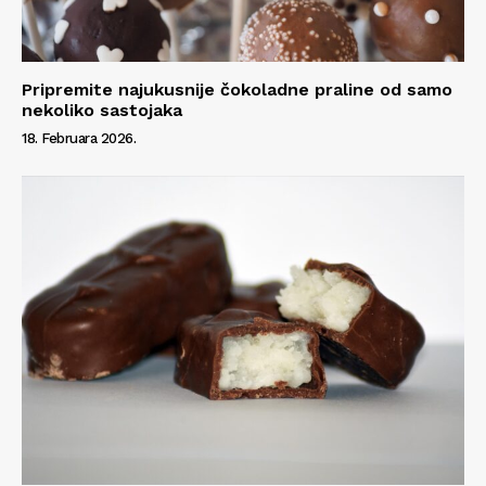
Info
O nama
Pripremite najukusnije čokoladne praline od samo
nekoliko sastojaka
Kontakt
18. Februara 2026.
Impressum