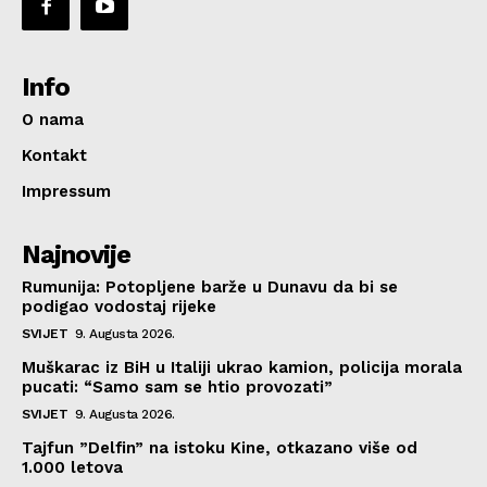
Info
O nama
Kontakt
Impressum
Najnovije
Rumunija: Potopljene barže u Dunavu da bi se
podigao vodostaj rijeke
SVIJET
9. Augusta 2026.
Muškarac iz BiH u Italiji ukrao kamion, policija morala
pucati: “Samo sam se htio provozati”
SVIJET
9. Augusta 2026.
Tajfun ”Delfin” na istoku Kine, otkazano više od
1.000 letova