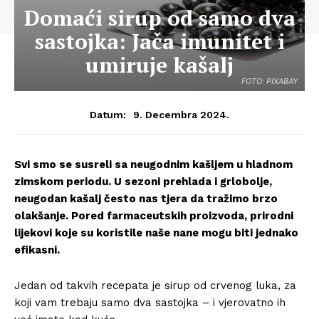
Domaći sirup od samo dva
sastojka: Jača imunitet i
umiruje kašalj
FOTO: PIXABAY
9. Decembra 2024.
Datum:
Svi smo se susreli sa neugodnim kašljem u hladnom
zimskom periodu. U sezoni prehlada i grlobolje,
neugodan kašalj često nas tjera da tražimo brzo
olakšanje. Pored farmaceutskih proizvoda, prirodni
lijekovi koje su koristile naše nane mogu biti jednako
efikasni.
Jedan od takvih recepata je sirup od crvenog luka, za
koji vam trebaju samo dva sastojka – i vjerovatno ih