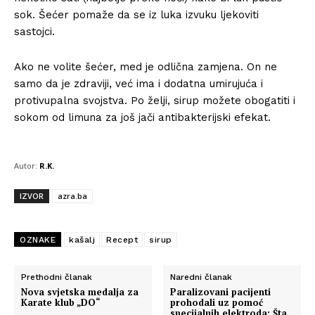
sok. Šećer pomaže da se iz luka izvuku ljekoviti
sastojci.
Ako ne volite šećer, med je odlična zamjena. On ne
samo da je zdraviji, već ima i dodatna umirujuća i
protivupalna svojstva. Po želji, sirup možete obogatiti i
sokom od limuna za još jači antibakterijski efekat.
Autor:
R.K.
IZVOR
azra.ba
OZNAKE
kašalj
Recept
sirup
Prethodni članak
Naredni članak
Nova svjetska medalja za
Paralizovani pacijenti
Karate klub „DO“
prohodali uz pomoć
specijalnih elektroda: Šta