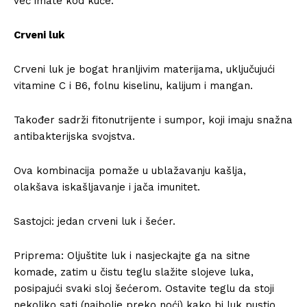
već imate kod kuće.
Crveni luk
Crveni luk je bogat hranljivim materijama, uključujući
vitamine C i B6, folnu kiselinu, kalijum i mangan.
Također sadrži fitonutrijente i sumpor, koji imaju snažna
antibakterijska svojstva.
Ova kombinacija pomaže u ublažavanju kašlja,
olakšava iskašljavanje i jača imunitet.
Sastojci: jedan crveni luk i šećer.
Priprema: Oljuštite luk i nasjeckajte ga na sitne
komade, zatim u čistu teglu slažite slojeve luka,
posipajući svaki sloj šećerom. Ostavite teglu da stoji
nekoliko sati (najbolje preko noći) kako bi luk pustio