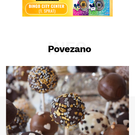
INFO
Povezano