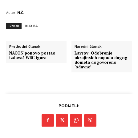
Autor:
N.Č.
IZVOR
KLIX.BA
Prethodni članak
Naredni članak
NACON ponovo postao
Lavrov: Odobrenje
izdavač WRC igara
ukrajinskih napada dugog
dometa dogovoreno
‘odavno’
PODIJELI: