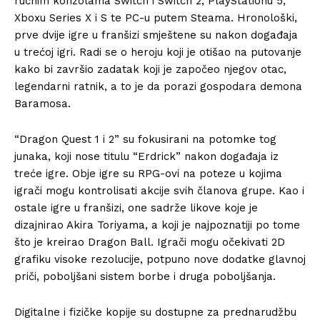
ručnim konzolama Switch i Switch 2, PlayStationu 5,
Xboxu Series X i S te PC-u putem Steama. Hronološki,
prve dvije igre u franšizi smještene su nakon događaja
u trećoj igri. Radi se o heroju koji je otišao na putovanje
kako bi završio zadatak koji je započeo njegov otac,
legendarni ratnik, a to je da porazi gospodara demona
Baramosa.
“Dragon Quest 1 i 2” su fokusirani na potomke tog
junaka, koji nose titulu “Erdrick” nakon događaja iz
treće igre. Obje igre su RPG-ovi na poteze u kojima
igrači mogu kontrolisati akcije svih članova grupe. Kao i
ostale igre u franšizi, one sadrže likove koje je
dizajnirao Akira Toriyama, a koji je najpoznatiji po tome
što je kreirao Dragon Ball. Igrači mogu očekivati 2D
grafiku visoke rezolucije, potpuno nove dodatke glavnoj
priči, poboljšani sistem borbe i druga poboljšanja.
Digitalne i fizičke kopije su dostupne za prednarudžbu