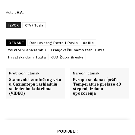
Autor:
A.A.
IZVOR
RTV7 Tuzla
OZNAKE
Dani svetog Petra i Pavla
defile
folklorni anasambli
Franjevački samostan Tuzla
Hrvatski dom Tuzla
KUD Župa Breške
Prethodni članak
Naredni članak
Stanovnici zoološkog vrta
Evropa se danas ‘prži’:
u Gaziantepu rashlađuju
Temperature prelaze 40
se ledenim koktelima
stepeni, izdana
(VIDEO)
upozorenja
PODIJELI: