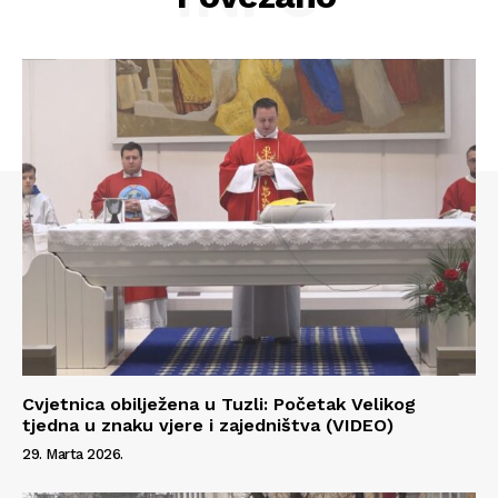
Cvjetnica obilježena u Tuzli: Početak Velikog
tjedna u znaku vjere i zajedništva (VIDEO)
Info
29. Marta 2026.