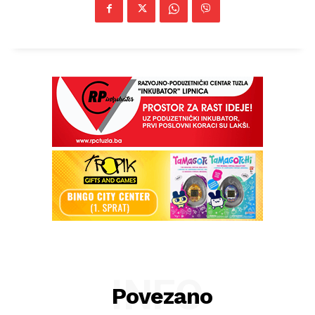
INFO
Povezano