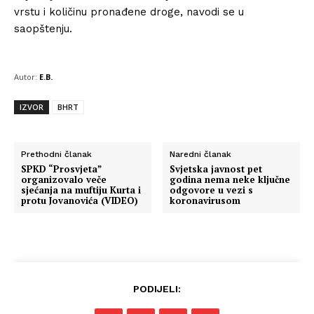
vrstu i količinu pronađene droge, navodi se u
saopštenju.
Autor:
E.B.
IZVOR
BHRT
Prethodni članak
Naredni članak
SPKD “Prosvjeta”
Svjetska javnost pet
organizovalo veče
godina nema neke ključne
sjećanja na muftiju Kurta i
odgovore u vezi s
protu Jovanovića (VIDEO)
koronavirusom
PODIJELI: