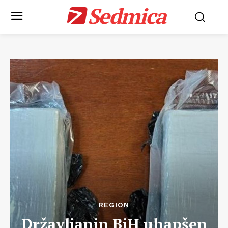
Sedmica
REGION
Državljanin BiH uhapšen