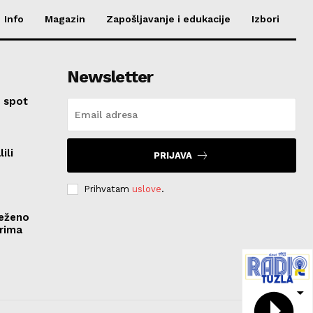
Info
Magazin
Zapošljavanje i edukacije
Izbori
Newsletter
 spot
ili
PRIJAVA
Prihvatam
uslove
.
ježeno
rima