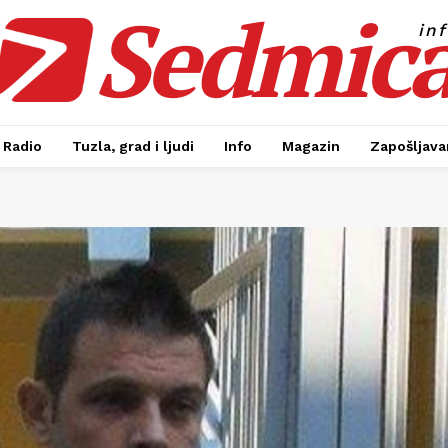
Sedmic
in
Radio
Tuzla, grad i ljudi
Info
Magazin
Zapošljavan