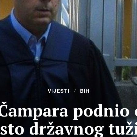
VIJESTI
BIH
Čampara podnio 
sto državnog tuž