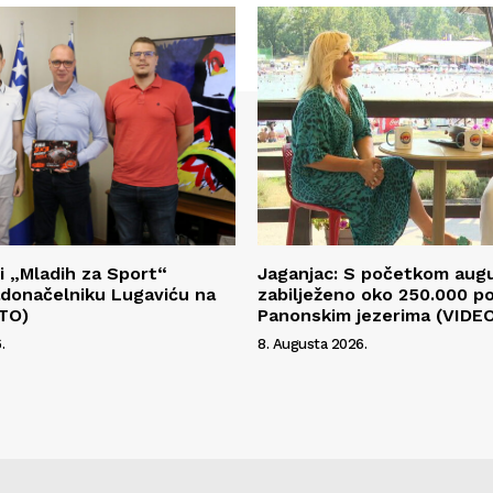
i „Mladih za Sport“
Jaganjac: S početkom aug
radonačelniku Lugaviću na
zabilježeno oko 250.000 p
OTO)
Panonskim jezerima (VIDE
.
8. Augusta 2026.