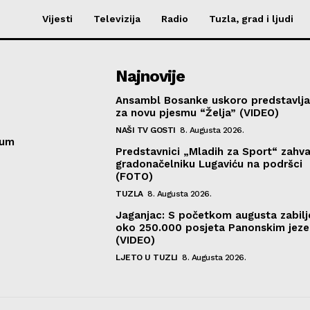
Vijesti
Televizija
Radio
Tuzla, grad i ljudi
Najnovije
Ansambl Bosanke uskoro predstavlja
za novu pjesmu “Želja” (VIDEO)
NAŠI TV GOSTI
8. Augusta 2026.
sum
Predstavnici „Mladih za Sport“ zahval
gradonačelniku Lugaviću na podršci
(FOTO)
TUZLA
8. Augusta 2026.
Jaganjac: S početkom augusta zabil
oko 250.000 posjeta Panonskim jeze
(VIDEO)
LJETO U TUZLI
8. Augusta 2026.