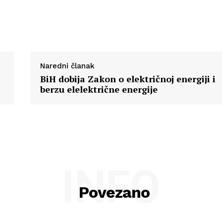
O nama
Kontakt
Impressum
Naredni članak
BiH dobija Zakon o električnoj energiji i
berzu elelektrične energije
INFO
Povezano