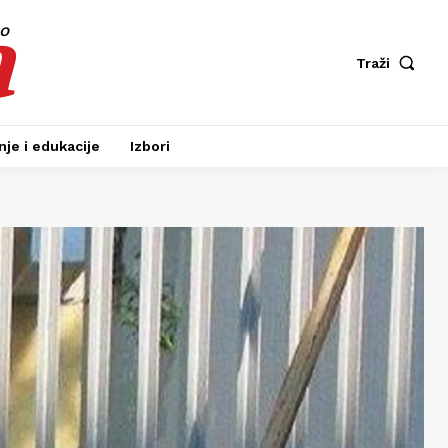
a
fo
Traži
je i edukacije
Izbori