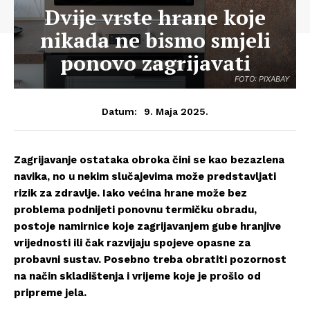
Dvije vrste hrane koje
nikada ne bismo smjeli
ponovo zagrijavati
FOTO: PIXABAY
9. Maja 2025.
Datum:
Zagrijavanje ostataka obroka čini se kao bezazlena
navika, no u nekim slučajevima može predstavljati
rizik za zdravlje. Iako većina hrane može bez
problema podnijeti ponovnu termičku obradu,
postoje namirnice koje zagrijavanjem gube hranjive
vrijednosti ili čak razvijaju spojeve opasne za
probavni sustav. Posebno treba obratiti pozornost
na način skladištenja i vrijeme koje je prošlo od
pripreme jela.