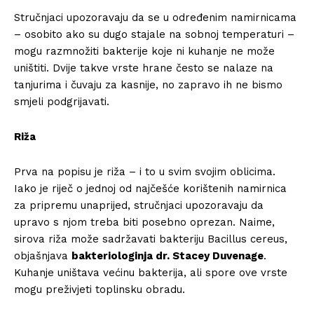
Stručnjaci upozoravaju da se u određenim namirnicama
– osobito ako su dugo stajale na sobnoj temperaturi –
mogu razmnožiti bakterije koje ni kuhanje ne može
uništiti. Dvije takve vrste hrane često se nalaze na
tanjurima i čuvaju za kasnije, no zapravo ih ne bismo
smjeli podgrijavati.
Riža
Prva na popisu je riža – i to u svim svojim oblicima.
Iako je riječ o jednoj od najčešće korištenih namirnica
za pripremu unaprijed, stručnjaci upozoravaju da
upravo s njom treba biti posebno oprezan. Naime,
sirova riža može sadržavati bakteriju Bacillus cereus,
objašnjava
bakteriologinja dr. Stacey Duvenage
.
Kuhanje uništava većinu bakterija, ali spore ove vrste
mogu preživjeti toplinsku obradu.