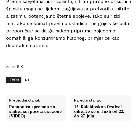
Prema savjetima nutricionista, nitrati prirodno prisutni u
špinatu mogu se tijekom zagrijavanja pretvoriti u nitrite,
a zatim u potencijalno štetne spojeve. Iako su rizici
mali ako se špinat pravilno skladišti i ne grije više puta,
preporučuje se da ga nakon pripreme pojedemo
odmah ili ga konzumiramo hladnog, primjerice kao
dodatak salatama.
Autor:
R.K.
IZVOR
N1
Prethodni članak
Naredni članak
Pannonica spremna za
15. Kaleidoskop festival
sadržajan početak sezone
održaće se u Tuzli od 22.
(VIDEO)
do 27. jula