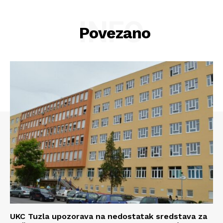
INFO
Povezano
Info
O nama
Kontakt
Impressum
UKC Tuzla upozorava na nedostatak sredstava za