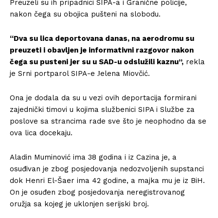
Preuzeli su ih pripadnici SIPA-a i Granične policije,
nakon čega su obojica pušteni na slobodu.
“Dva su lica deportovana danas, na aerodromu su
preuzeti i obavljen je informativni razgovor nakon
čega su pusteni jer su u SAD-u odslužili kaznu”,
rekla
je Srni portparol SIPA-e Јelena Miovčić.
Ona je dodala da su u vezi ovih deportacija formirani
zajednički timovi u kojima službenici SIPA i Službe za
poslove sa strancima rade sve što je neophodno da se
ova lica docekaju.
Aladin Muminović ima 38 godina i iz Cazina je, a
osuđivan je zbog posjedovanja nedozvoljenih supstanci
dok Henri El-Šaer ima 42 godine, a majka mu je iz BiH.
On je osuđen zbog posjedovanja neregistrovanog
oružja sa kojeg je uklonjen serijski broj.