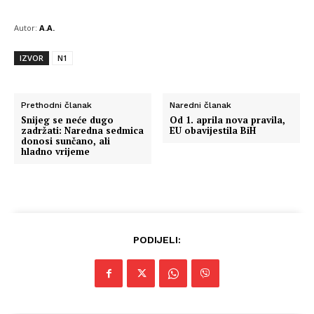
Autor:
A.A.
IZVOR
N1
Prethodni članak
Naredni članak
Snijeg se neće dugo
Od 1. aprila nova pravila,
zadržati: Naredna sedmica
EU obavijestila BiH
donosi sunčano, ali
hladno vrijeme
PODIJELI: