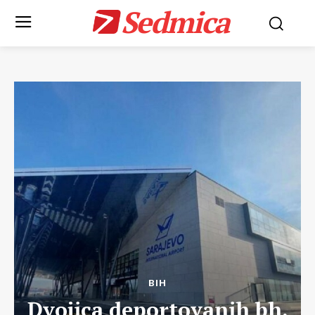
Sedmica
BIH
Dvojica deportovanih bh.