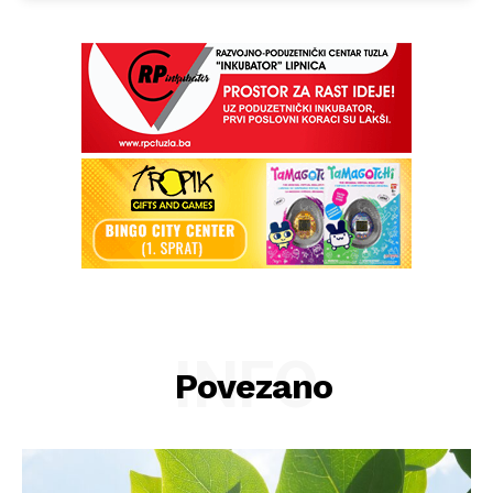
INFO
Povezano