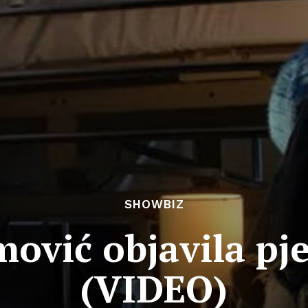
SHOWBIZ
mović objavila pj
(VIDEO)