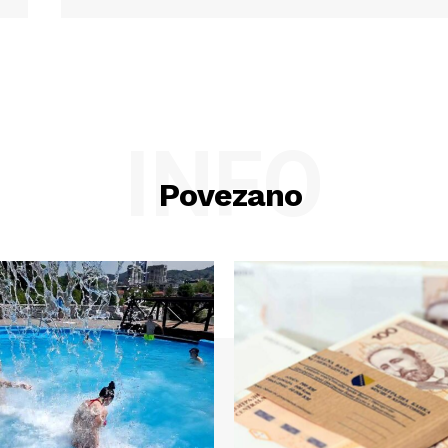
INFO
Povezano