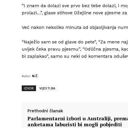
“I znam da dolazi sve prvo bez tebe dolazi, i mo
prolazi…”, glase stihove Džejline nove pjesme za
Već nakon nekoliko minuta od objavljivanja nu
“Naježio sam se od glave do pete”, “Za mene naj
uvijek čeka pravu pjesmu”, “Odlična pjesma, kao 
bi zaplakao”, samo su neki od komentara odušev
Autor:
N.Č.
IZVOR
VIJESTI.BA
Prethodni članak
Parlamentarni izbori u Australiji, prem
anketama laburisti bi mogli pobjediti