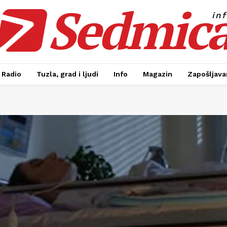
Sedmic
in
Radio
Tuzla, grad i ljudi
Info
Magazin
Zapošljavan