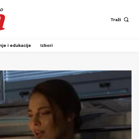
a
fo
Traži
je i edukacije
Izbori