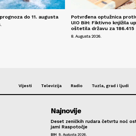
prognoza do 11. augusta
Potvrđena optužnica proti
UIO BiH: Fiktivno knjižila up
.
oštetila državu za 186.415
8. Augusta 2026.
Vijesti
Televizija
Radio
Tuzla, grad i ljudi
Najnovije
Deset zeničkih rudara četvrtu noć ost
jami Raspotočje
BIH
8. Augusta 2026.