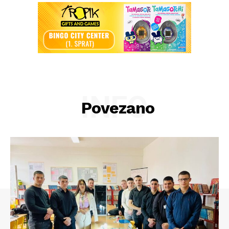
INFO
Povezano