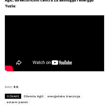
Agić, direktoricom Centra za akologiju i energiju
Tuzla
:
Autor:
R.K.
OZNAKE
Džemila Agić
energetska tranzicija
solarni paneli