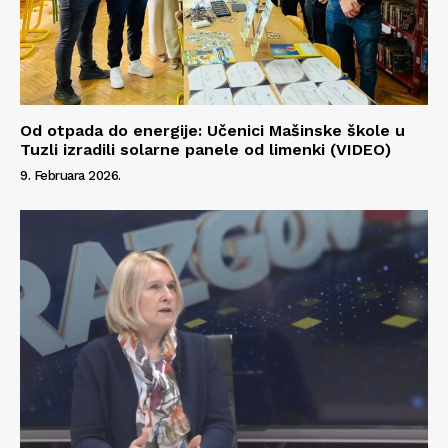
Od otpada do energije: Učenici Mašinske škole u
Tuzli izradili solarne panele od limenki (VIDEO)
9. Februara 2026.
Info
O nama
Kontakt
Impressum