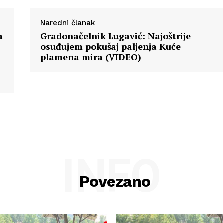
Naredni članak
a
Gradonačelnik Lugavić: Najoštrije
osuđujem pokušaj paljenja Kuće
plamena mira (VIDEO)
INFO
Povezano