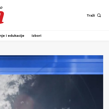
a
fo
Traži
je i edukacije
Izbori