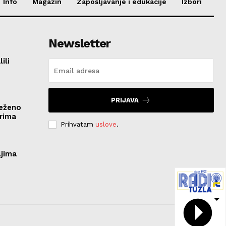
Info
Magazin
Zapošljavanje i edukacije
Izbori
Newsletter
ili
PRIJAVA
ježeno
rima
Prihvatam
uslove
.
ljima