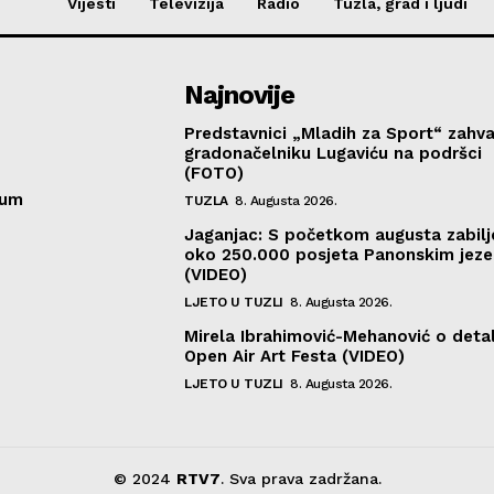
Vijesti
Televizija
Radio
Tuzla, grad i ljudi
Najnovije
Predstavnici „Mladih za Sport“ zahval
gradonačelniku Lugaviću na podršci
(FOTO)
sum
TUZLA
8. Augusta 2026.
Jaganjac: S početkom augusta zabil
oko 250.000 posjeta Panonskim jeze
(VIDEO)
LJETO U TUZLI
8. Augusta 2026.
Mirela Ibrahimović-Mehanović o deta
Open Air Art Festa (VIDEO)
LJETO U TUZLI
8. Augusta 2026.
© 2024
RTV7
. Sva prava zadržana.