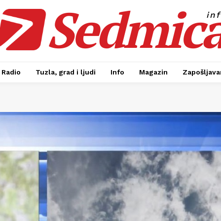
Sedmic
in
Radio
Tuzla, grad i ljudi
Info
Magazin
Zapošljavan