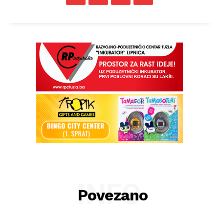
INFO
Povezano