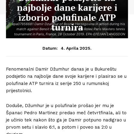
najbolje dane karijere i
izborio polufinale ATP
turnira
epa07956681 Damir Dzumhur of Bosnia Herzegovina in action during his
match against Benoit Paire of France at the Rolex Paris Masters tennis
tournament in Paris, France, 28 October 2019. EPA-EFE/IAN LANGSDON
4. Aprila 2025.
Datum:
Fenomenalni Damir Džumhur danas je u Bukureštu
podsjetio na najbolje dane svoje karijere i plasirao se u
polufinale ATP turnira iz serije 250 u rumunskoj
prijestolnici.
Doduše, Džumhur je u polufinale prošao jer mu je
Španac Pedro Martinez predao meč četvrtfinala, ali to
je učinio tek nakon što ga je Damir potpuno nadigrao u
prvom setu i slavio 6:1, a potom i poveo sa 2:0 u