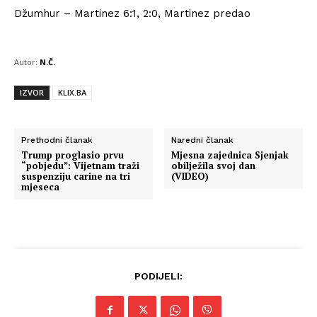
Džumhur – Martinez 6:1, 2:0, Martinez predao
Autor:
N.Č.
IZVOR
KLIX.BA
Prethodni članak
Naredni članak
Trump proglasio prvu
Mjesna zajednica Sjenjak
“pobjedu”: Vijetnam traži
obilježila svoj dan
suspenziju carine na tri
(VIDEO)
mjeseca
PODIJELI: