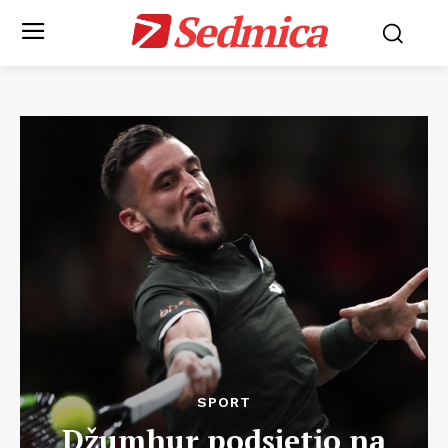
Sedmica
SPORT
Džumhur podsjetio na