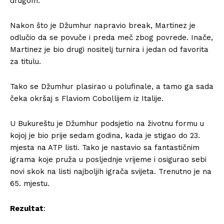
drugom.
Nakon što je Džumhur napravio break, Martinez je
odlučio da se povuče i preda meč zbog povrede. Inače,
Martinez je bio drugi nositelj turnira i jedan od favorita
za titulu.
Tako se Džumhur plasirao u polufinale, a tamo ga sada
čeka okršaj s Flaviom Cobollijem iz Italije.
U Bukureštu je Džumhur podsjetio na životnu formu u
kojoj je bio prije sedam godina, kada je stigao do 23.
mjesta na ATP listi. Tako je nastavio sa fantastičnim
igrama koje pruža u posljednje vrijeme i osigurao sebi
novi skok na listi najboljih igrača svijeta. Trenutno je na
65. mjestu.
Rezultat
: