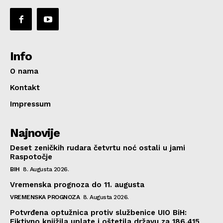
Info
O nama
Kontakt
Impressum
Najnovije
Deset zeničkih rudara četvrtu noć ostali u jami
Raspotočje
BIH
8. Augusta 2026.
Vremenska prognoza do 11. augusta
VREMENSKA PROGNOZA
8. Augusta 2026.
Potvrđena optužnica protiv službenice UIO BiH:
Fiktivno knjižila uplate i oštetila državu za 186.415