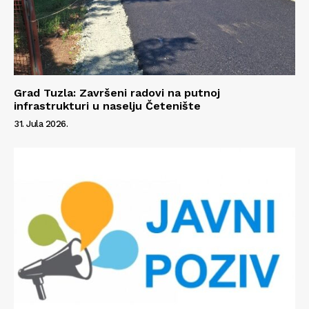
Info
O nama
Kontakt
Grad Tuzla: Završeni radovi na putnoj
Impressum
infrastrukturi u naselju Četenište
31. Jula 2026.