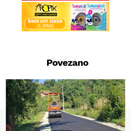
INFO
Povezano