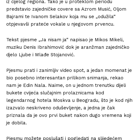
iz cijelog regiona. Tako je u proteklom periodu
predstavio zajedničke covere sa Azrom Musić, Oljom
Bajrami te Ivanom Selakov koja mu se „odužila“
otpjevavši prateće vokale u njegovom prvencu.
Tekst pjesme „Ja nisam ja“ napisao je Mikos Mikeli,
muziku Denis Ibrahimović dok je aranžman zajedničko
djelo Ljube i Mlađe Stojanović.
Pjesmu prati i zanimljiv video spot, a jedan momenat je
bio posebno interesantan prilikom snimanja, rekao
nam je Edin Nala. Naime, on u jednom trenutku dijeli
bukete cvijeća slučajnim prolaznicama kod
legendarnog hotela Moskva u Beogradu, što je kod njih
izazvalo neskriveno oduševljenje, a jedna je čak
priznala da je ovo prvi buket nakon dugo vremena koji
je dobila.
Pjesmu možete poslušati i pogledati na slijedećem