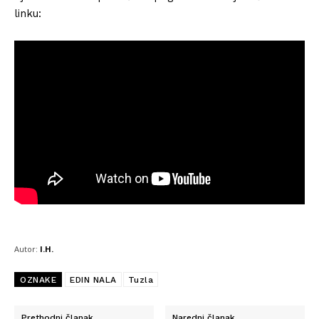
linku:
Autor:
I.H.
OZNAKE
EDIN NALA
Tuzla
Prethodni članak
Naredni članak