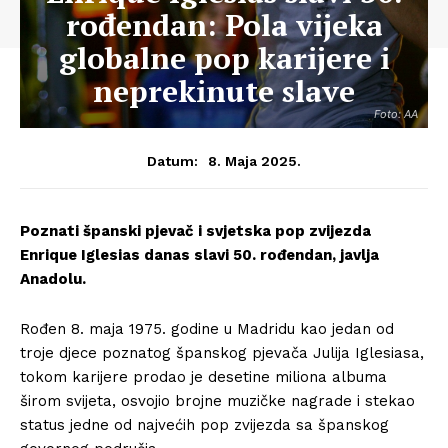
rođendan: Pola vijeka
globalne pop karijere i
neprekinute slave
Foto: AA
8. Maja 2025.
Datum:
Poznati španski pjevač i svjetska pop zvijezda
Enrique Iglesias danas slavi 50. rođendan, javlja
Anadolu.
Rođen 8. maja 1975. godine u Madridu kao jedan od
troje djece poznatog španskog pjevača Julija Iglesiasa,
tokom karijere prodao je desetine miliona albuma
širom svijeta, osvojio brojne muzičke nagrade i stekao
status jedne od najvećih pop zvijezda sa španskog