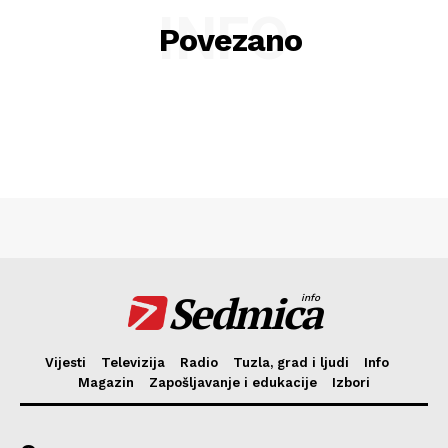
INFO
Povezano
Sedmica
info
Vijesti
Televizija
Radio
Tuzla, grad i ljudi
Info
Magazin
Zapošljavanje i edukacije
Izbori