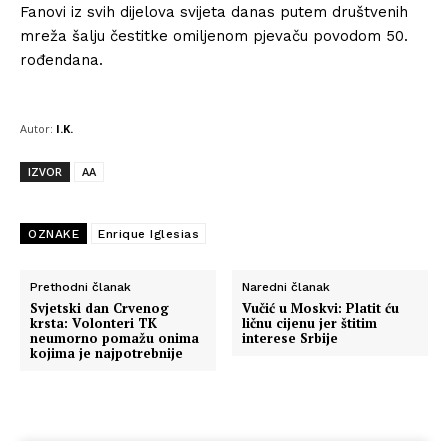
Fanovi iz svih dijelova svijeta danas putem društvenih
mreža šalju čestitke omiljenom pjevaču povodom 50.
rođendana.
Autor:
I.K.
IZVOR
AA
OZNAKE
Enrique Iglesias
Prethodni članak
Naredni članak
Svjetski dan Crvenog
Vučić u Moskvi: Platit ću
krsta: Volonteri TK
ličnu cijenu jer štitim
Info
neumorno pomažu onima
interese Srbije
kojima je najpotrebnije
O nama
Kontakt