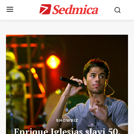
Sedmica
SHOWBIZ
Enrique Iglesias slavi 50.