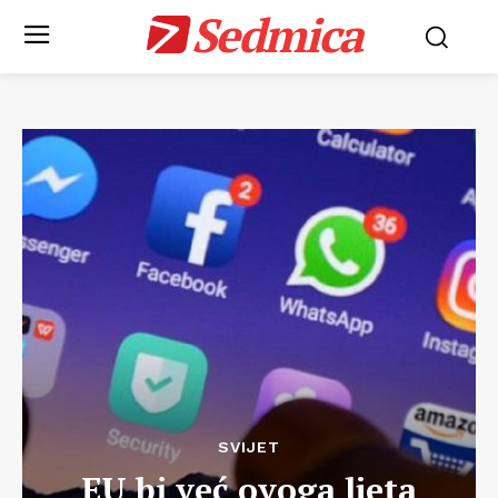
Sedmica
SVIJET
EU bi već ovoga ljeta