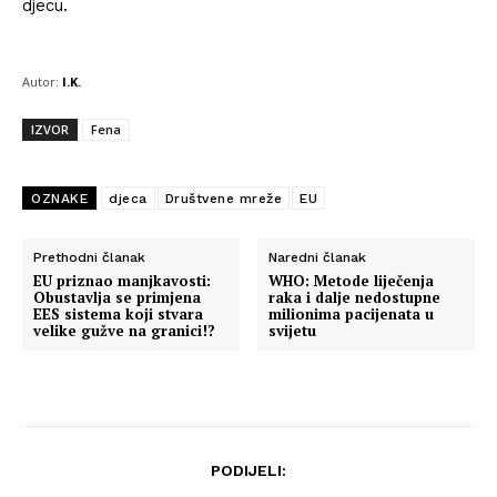
djecu.
Autor:
I.K.
IZVOR
Fena
OZNAKE
djeca
Društvene mreže
EU
Prethodni članak
Naredni članak
EU priznao manjkavosti:
WHO: Metode liječenja
Obustavlja se primjena
raka i dalje nedostupne
EES sistema koji stvara
milionima pacijenata u
velike gužve na granici!?
svijetu
PODIJELI: