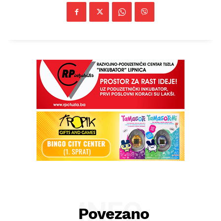
INFO
Povezano