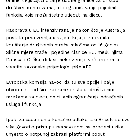
online, uključujući pitanje dobne granice za pristup
društvenim mrežama, ali i ograničavanje pojedinih
funkcija koje mogu štetno utjecati na djecu.
Rasprava u EU intenzivirana je nakon što je Australija
postala prva zemlja u svijetu koja je zabranila
korištenje društvenih mreža mlađima od 16 godina.
Slične mjere traže i pojedine članice EU, među njima
Danska i Grčka, dok su neke zemlje već pripremile
vlastite zakonske prijedloge, piše AFP.
Evropska komisija navodi da su sve opcije i dalje
otvorene – od šire zabrane pristupa društvenim
mrežama za djecu, do ciljanih ograničenja određenih
usluga i funkcija.
Ipak, za sada nema konačne odluke, a u Briselu se sve
više govori o pristupu zasnovanom na procjeni rizika,
umjesto o potpunoj zabrani platformi poput