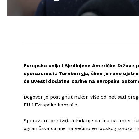
Evropska unija i Sjedinjene Američke Države 
sporazuma iz Turnberryja, čime je rano ujutr
će uvesti dodatne carine na evropske automo
Dogovor je postignut nakon više od pet sati pr
EU i Evropske komisije.
Sporazum predviđa ukidanje carina na američku 
ograničava carine na većinu evropskog izvoza na 