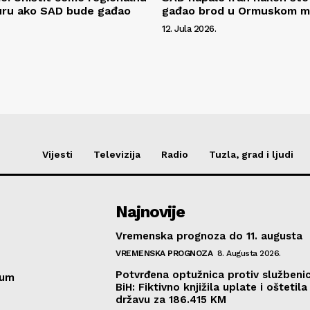
uru ako SAD bude gađao
gađao brod u Ormuskom 
12. Jula 2026.
Vijesti
Televizija
Radio
Tuzla, grad i ljudi
Najnovije
Vremenska prognoza do 11. augusta
VREMENSKA PROGNOZA
8. Augusta 2026.
Potvrđena optužnica protiv službeni
sum
BiH: Fiktivno knjižila uplate i oštetila
državu za 186.415 KM