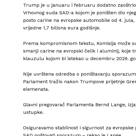
Trump je u januaru i februaru dodatno zaoštrio
Vrhovnog suda SAD-a kojom je poništen dio njego
posto carine na evropske automobile od 4. jula, št
vrijedne 1,7 biliona eura godišnje.
Prema kompromisnom tekstu, Komisija može sus
smanji carine na evropski čelik i aluminij, koje
klauzulu kojom bi istekao u decembru 2029. go
Nije uvrštena odredba o poništavanju sporazuma 
Parlament tražio nakon Trumpove prijetnje Grenla
elemenata.
Glavni pregovarač Parlamenta Bernd Lange, izja
ustupke.
Osiguravamo stabilnost i sigurnost za evropske 
SAD poštovati sporazum – rekao je Lange.