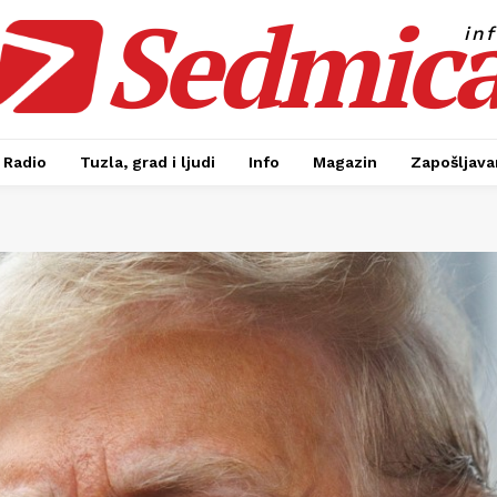
Sedmic
in
Radio
Tuzla, grad i ljudi
Info
Magazin
Zapošljavan