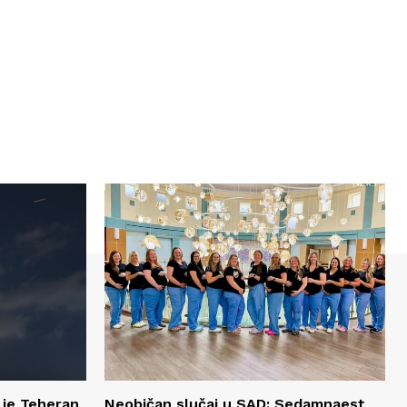
 je Teheran
Neobičan slučaj u SAD: Sedamnaest