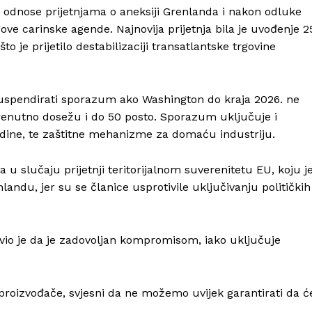
 odnose prijetnjama o aneksiji Grenlanda i nakon odluke
ve carinske agende. Najnovija prijetnja bila je uvođenje 2
o je prijetilo destabilizaciji transatlantske trgovine
pendirati sporazum ako Washington do kraja 2026. ne
 trenutno dosežu i do 50 posto. Sporazum uključuje i
dine, te zaštitne mehanizme za domaću industriju.
u slučaju prijetnji teritorijalnom suverenitetu EU, koju j
ndu, jer su se članice usprotivile uključivanju političkih
Info
O nama
vio je da je zadovoljan kompromisom, iako uključuje
Kontakt
Impressum
proizvođače, svjesni da ne možemo uvijek garantirati da ć