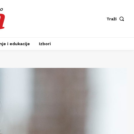
a
fo
Traži
je i edukacije
Izbori