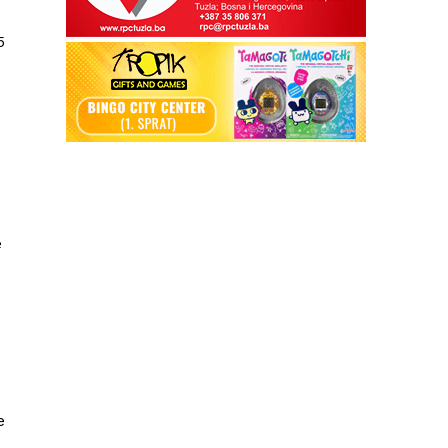
5
e
e