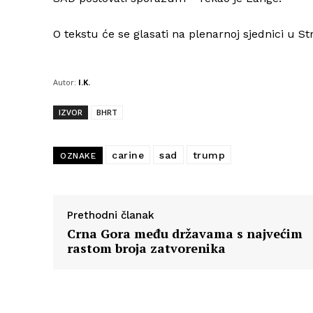
O tekstu će se glasati na plenarnoj sjednici u St
Autor:
I.K.
IZVOR
BHRT
carine
sad
trump
OZNAKE
Prethodni članak
Crna Gora među državama s najvećim
rastom broja zatvorenika