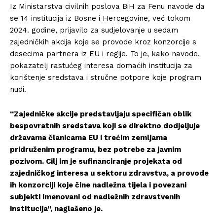
Iz Ministarstva civilnih poslova BiH za Fenu navode da
se 14 institucija iz Bosne i Hercegovine, već tokom
2024. godine, prijavilo za sudjelovanje u sedam
zajedničkih akcija koje se provode kroz konzorcije s
desecima partnera iz EU i regije. To je, kako navode,
pokazatelj rastućeg interesa domaćih institucija za
korištenje sredstava i stručne potpore koje program
nudi.
“Zajedničke akcije predstavljaju specifičan oblik
bespovratnih sredstava koji se direktno dodjeljuje
državama članicama EU i trećim zemljama
pridruženim programu, bez potrebe za javnim
pozivom. Cilj im je sufinanciranje projekata od
zajedničkog interesa u sektoru zdravstva, a provode
ih konzorciji koje čine nadležna tijela i povezani
subjekti imenovani od nadležnih zdravstvenih
institucija”, naglašeno je.