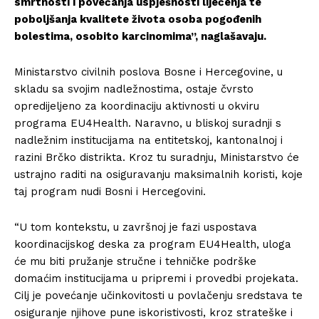
smrtnosti i povećanja uspješnosti liječenja te
poboljšanja kvalitete života osoba pogođenih
bolestima, osobito karcinomima”, naglašavaju.
Info
Ministarstvo civilnih poslova Bosne i Hercegovine, u
O nama
skladu sa svojim nadležnostima, ostaje čvrsto
Kontakt
opredijeljeno za koordinaciju aktivnosti u okviru
Impressum
programa EU4Health. Naravno, u bliskoj suradnji s
nadležnim institucijama na entitetskoj, kantonalnoj i
razini Brčko distrikta. Kroz tu suradnju, Ministarstvo će
ustrajno raditi na osiguravanju maksimalnih koristi, koje
taj program nudi Bosni i Hercegovini.
“U tom kontekstu, u završnoj je fazi uspostava
koordinacijskog deska za program EU4Health, uloga
će mu biti pružanje stručne i tehničke podrške
domaćim institucijama u pripremi i provedbi projekata.
Cilj je povećanje učinkovitosti u povlačenju sredstava te
osiguranje njihove pune iskoristivosti, kroz strateške i