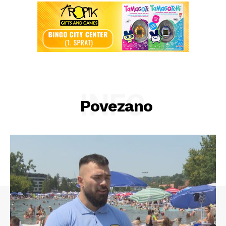
INFO
Povezano