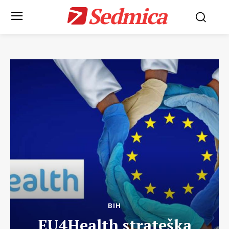
Sedmica
BIH
EU4Health strateška