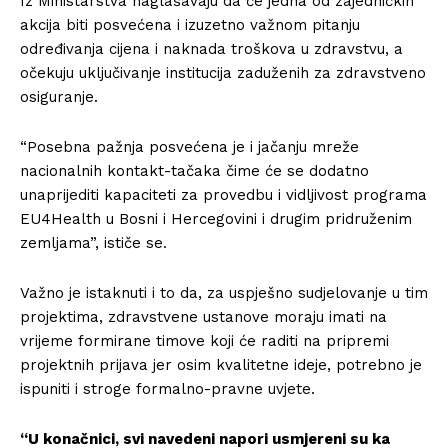
Iz Ministarstva naglašavaju da će jedna od zajedničkih
akcija biti posvećena i izuzetno važnom pitanju
određivanja cijena i naknada troškova u zdravstvu, a
očekuju uključivanje institucija zaduženih za zdravstveno
osiguranje.
“Posebna pažnja posvećena je i jačanju mreže
nacionalnih kontakt-tačaka čime će se dodatno
unaprijediti kapaciteti za provedbu i vidljivost programa
EU4Health u Bosni i Hercegovini i drugim pridruženim
zemljama”, ističe se.
Važno je istaknuti i to da, za uspješno sudjelovanje u tim
projektima, zdravstvene ustanove moraju imati na
vrijeme formirane timove koji će raditi na pripremi
projektnih prijava jer osim kvalitetne ideje, potrebno je
ispuniti i stroge formalno-pravne uvjete.
“U konačnici, svi navedeni napori usmjereni su ka