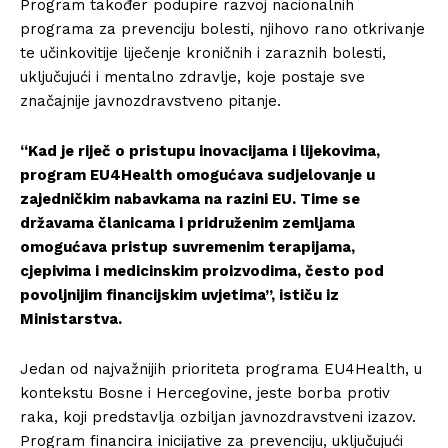
Program također podupire razvoj nacionalnih
programa za prevenciju bolesti, njihovo rano otkrivanje
te učinkovitije liječenje kroničnih i zaraznih bolesti,
uključujući i mentalno zdravlje, koje postaje sve
značajnije javnozdravstveno pitanje.
“Kad je riječ o pristupu inovacijama i lijekovima,
program EU4Health omogućava sudjelovanje u
zajedničkim nabavkama na razini EU. Time se
državama članicama i pridruženim zemljama
omogućava pristup suvremenim terapijama,
cjepivima i medicinskim proizvodima, često pod
povoljnijim financijskim uvjetima”, ističu iz
Ministarstva.
Jedan od najvažnijih prioriteta programa EU4Health, u
kontekstu Bosne i Hercegovine, jeste borba protiv
raka, koji predstavlja ozbiljan javnozdravstveni izazov.
Program financira inicijative za prevenciju, uključujući