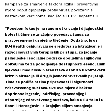
kampanje za smanjenje faktora rizika i preventivne
mjere poput cijepljenja protiv virusa povezanih s
nastankom karcinoma, kao što su HPV i hepatitis B.
“Poseban fokus je na ranom otkrivanju i dijagnostici
bolesti, čime se značajno povećava šansa za
pravovremeno i uspješno liječenje. Dodatno, kroz
EU4Health osiguravaju se sredstva za istraživanje i
razvoj inovativnih terapijskih pristupa, za jačanje
psihološke i socijalne podrške oboljelima i njihovim
obiteljima te za poboljšanje dostupnosti esencijalnih
lijekova i medicinskih sredstava osobito u kontekstu
kriznih situacija ili drugih javnozdravstvenih prijetnji.
Time se podiže razina pripravnosti i sigurnosti
zdravstvenog sustava. Sve ove mjere direktno
doprinose izgradnji održivijeg, pravednijeg i
otpornijeg zdravstvenog sustava, kako u EU tako i u
Bosni i Hercegovini, s krajnjim ciljem smanjenja