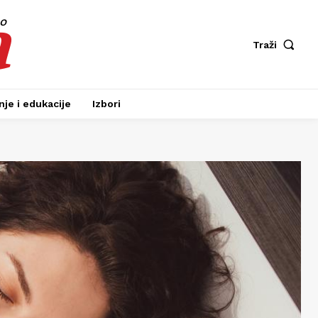
a
fo
Traži
je i edukacije
Izbori