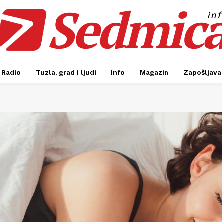
Sedmic
in
Radio
Tuzla, grad i ljudi
Info
Magazin
Zapošljavan