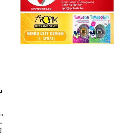
u
to
ju
ji