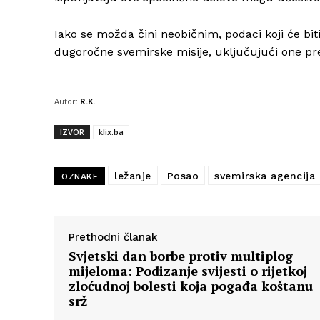
Iako se možda čini neobičnim, podaci koji će bit
dugoročne svemirske misije, uključujući one pr
Autor:
R.K.
IZVOR
klix.ba
ležanje
Posao
svemirska agencija
OZNAKE
Prethodni članak
Svjetski dan borbe protiv multiplog
mijeloma: Podizanje svijesti o rijetkoj
zloćudnoj bolesti koja pogađa koštanu
srž