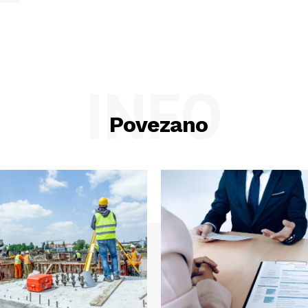
INFO
Povezano