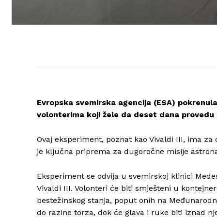
Evropska svemirska agencija (ESA) pokrenula j
volonterima koji žele da deset dana provedu
Ovaj eksperiment, poznat kao Vivaldi III, ima za ci
je ključna priprema za dugoročne misije astron
Eksperiment se odvija u svemirskoj klinici Me
Vivaldi III. Volonteri će biti smješteni u kontej
bestežinskog stanja, poput onih na Međunarodnoj
do razine torza, dok će glava i ruke biti iznad nj