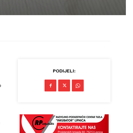
PODIJELI:
o
u