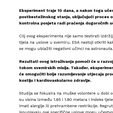
Eksperiment traje 10 dana, a nakon toga učesn
postbestežinskog stanja, uključujući proces o
kontrolna posjeta radi praćenja dugoročnih u
Cilj ovog eksperimenta nije samo testirati izdržlj
tijela na uslove u svemiru. ESA nastoji otkriti k
se mogu ublažiti negativni učinci na astronauta
Rezultati ovog istraživanja pomoći će u razvo
tokom svemirskih misija. Također, eksperimen
će omogućiti bolje razumijevanje utjecaja pr
kostiju i kardiovaskularno zdravlje.
Studija se fokusira na muške volontere u dobi o
su visina između 1.65 i 1.80 metara i indeks tje
imati alergije ili prehrambene restrikcije. Regrut
ispunjavaju ove specifične uslove mogu učestvov