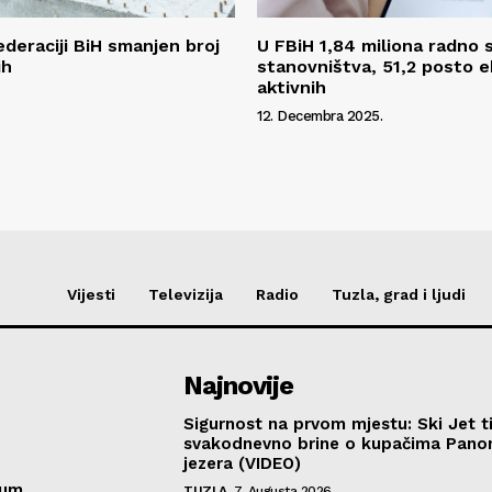
ederaciji BiH smanjen broj
U FBiH 1,84 miliona radno
ih
stanovništva, 51,2 posto 
aktivnih
12. Decembra 2025.
Vijesti
Televizija
Radio
Tuzla, grad i ljudi
Najnovije
Sigurnost na prvom mjestu: Ski Jet t
svakodnevno brine o kupačima Pano
jezera (VIDEO)
sum
TUZLA
7. Augusta 2026.