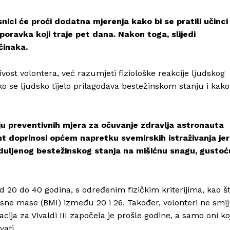
ici će proći dodatna mjerenja kako bi se pratili učinci
poravka koji traje pet dana. Nakon toga, slijedi
činaka.
ivost volontera, već razumjeti fiziološke reakcije ljudskog
ako se ljudsko tijelo prilagođava bestežinskom stanju i kako
.
ju preventivnih mjera za očuvanje zdravlja astronauta
t doprinosi općem napretku svemirskih istraživanja jer
oduljenog bestežinskog stanja na mišićnu snagu, gustoć
Info
O nama
d 20 do 40 godina, s određenim fizičkim kriterijima, kao š
Kontakt
lesne mase (BMI) između 20 i 26. Također, volonteri ne smi
Impressum
acija za Vivaldi III započela je prošle godine, a samo oni ko
ati.