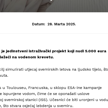
Datum:
28. Marta 2025.
e jedinstveni istraživački projekt koji nudi 5.000 eura
 ležeći na vodenom krevetu.
lj simuIirati utjecaj svemirskih letova na ljudsko tijelo, št
auta.
des u Toulouseu, Francuska, u sklopu ESA-ine kampanje
nere ispunjene vodom, čime će se oponašati uslove
 svemirskoj stanici (ISS). Učesnici će biti uronjeni u vod
e, što stvara osjećaj lebdenja u svemiru.