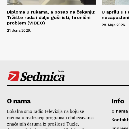
Diploma u rukama, a posao na čekanju:
U aprilu u F
Tržište rada i dalje guši isti, hronični
nezaposlen
problem (VIDEO)
29. Maja 2026.
21. Juna 2026.
Sedmica
info
O nama
Info
Lokalna smo radio televizija na koju se
O nama
računa u realizaciji programa i obilježavanja
Kontakt
značajnih datuma iz prošlosti Tuzle,
Impres