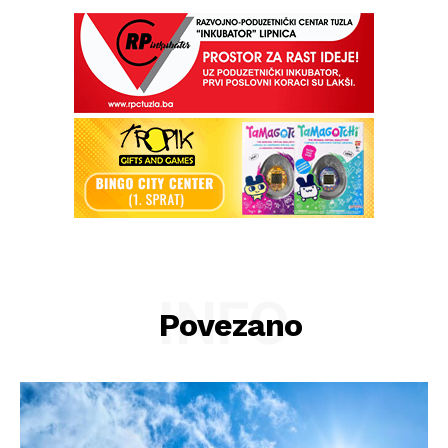
INFO
Povezano