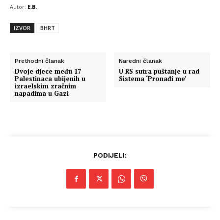
Autor:
E.B.
IZVOR
BHRT
Prethodni članak
Naredni članak
Dvoje djece među 17
U RS sutra puštanje u rad
Palestinaca ubijenih u
Sistema ‘Pronađi me’
izraelskim zračnim
napadima u Gazi
PODIJELI: