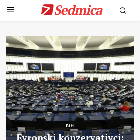
Sedmica
BIH
Evropski konzervativci: