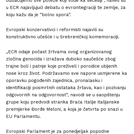
odbacujemo sve poteze koji vode ka secesiji”, naveli su
u ECR najavljujući debatu o evrointegraciji te zemlje, za
koju kažu da je “bolno spora”.
Evropski konzervativci i reformisti najavili su
konstruktivno učešće i u Srebreničkoj komemoraciji.
„ECR odaje počast žrtvama ovog organizovanog
zločina genocida i izražava duboko saučešće zbog
trajne boli i patnje koje preživeli i porodice ubijenih
nose kroz život. Podržavamo sve napore usmjerene ka
oporavku pogođenih zajednica, pronalasku i
identifikaciji posmrtnih ostataka žrtava, kao i pozivanju
odgovornih na odgovornost“, navodi se u saopštenju
grupe koju predvodi stranka Braća Italije italijanske
premijerke Đorđe Meloni, a koja je četvrta po snazi u
EU Parlamentu.
Evropski Parlament je za ponedjeljak popodne