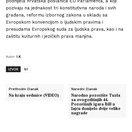
podnijela hrvatska poslanica EU Parlamenta, a koji
pozivaju na jednakost tri konstitutivna naroda i svih
građana, reformu izbornog zakona u skladu sa
Evropskom konvencijom o ljudskim pravima i
presudama Evropskog suda za ljudska prava, kao i na
zaštitu kulturnih i jezičkih prava manjina.
Autor:
I.K.
IZVOR
N1
Prethodni članak
Naredni članak
Na kraju sedmice (VIDEO)
Narodno pozorište Tuzla
sa ovogodišnjih 44.
Pozorišnih igara BiH u
Jajcu donijelo dvije velike
nagrade