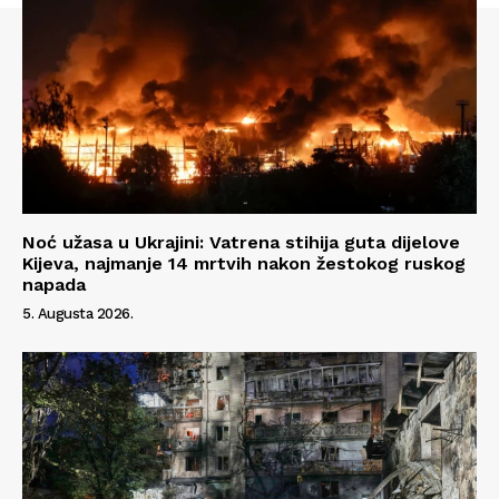
Noć užasa u Ukrajini: Vatrena stihija guta dijelove
Kijeva, najmanje 14 mrtvih nakon žestokog ruskog
napada
5. Augusta 2026.
Info
O nama
Kontakt
Impressum