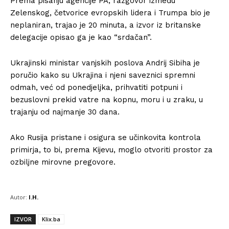
Prema pisanju agencije PA, razgovor između
Zelenskog, četvorice evropskih lidera i Trumpa bio je
neplaniran, trajao je 20 minuta, a izvor iz britanske
delegacije opisao ga je kao “srdačan”.
Ukrajinski ministar vanjskih poslova Andrij Sibiha je
poručio kako su Ukrajina i njeni saveznici spremni
odmah, već od ponedjeljka, prihvatiti potpuni i
bezuslovni prekid vatre na kopnu, moru i u zraku, u
trajanju od najmanje 30 dana.
Ako Rusija pristane i osigura se učinkovita kontrola
primirja, to bi, prema Kijevu, moglo otvoriti prostor za
ozbiljne mirovne pregovore.
Autor:
I.H.
IZVOR
Klix.ba