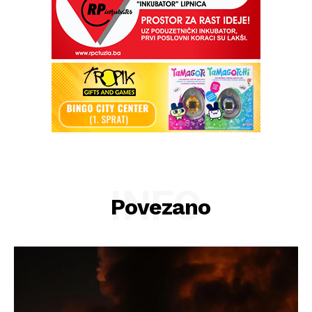
INFO
Povezano