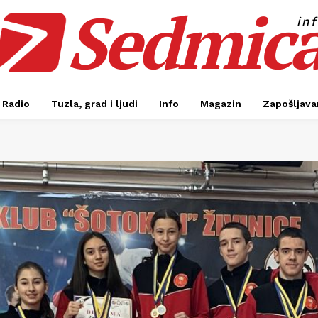
Sedmic
in
Radio
Tuzla, grad i ljudi
Info
Magazin
Zapošljavan