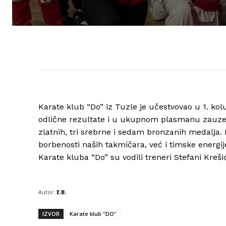
Karate klub “Do” iz Tuzle je učestvovao u 1. kolu
odlične rezultate i u ukupnom plasmanu zauzeli
zlatnih, tri srebrne i sedam bronzanih medalja. 
borbenosti naših takmičara, već i timske energij
Karate kluba “Do” su vodili treneri Stefani Kreši
Autor:
E.B.
IZVOR
Karate klub "DO"