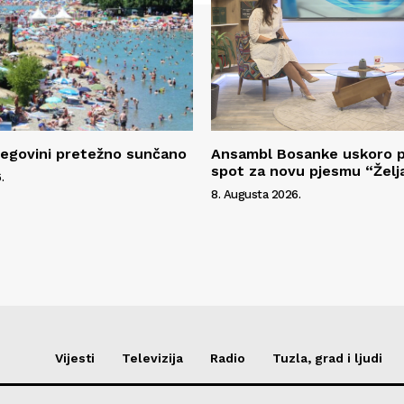
cegovini pretežno sunčano
Ansambl Bosanke uskoro p
spot za novu pjesmu “Želj
.
8. Augusta 2026.
Vijesti
Televizija
Radio
Tuzla, grad i ljudi