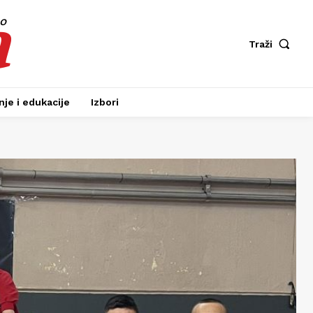
a
fo
Traži
je i edukacije
Izbori